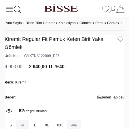
Ana Sayfa
Bisse Tüm Ürünler
Koleksiyon
Gömlek
Pamuk Gömlek
Kir
Kiremit Regular Fit Pamuk Keten Birit Yaka
Gömlek
Ürün Kodu :
GMKTNA122009_D26
4.900,00
TL
2.940,00
TL
-%
40
Renk:
Kıremıt
Beden:
Beden Tablosu
82
kez görüntülendi
S
M
L
XL
XXL
3XL