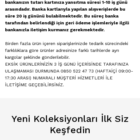
bankanızın tutarı kartınıza yansıtma süresi 1-10 iş günü
arasındadır. Banka kartlarıyla yapılan alışverişlerde bu
süre 20 iş gününü bulabilmektedir. Bu süreç banka
tarafından belirlendiği için geri ödeme işlemleriyle ilgili
bankanızla iletişim kurmanız gerekmektedir.
Birden fazla ürün içeren siparişlerinizde tedarik sürecindeki
farklılıklara göre ürünler adresinize farklı tarihlerde ayrı
kargolar şeklinde gönderilebilir.
EKSİK ÜRÜNLERİNİZİN 3 İŞ GÜNÜ İÇERİSİNDE TARAFINIZA
ULAŞMAMASI DURMUNDA 0850 522 47 73
(HAFTAİÇİ 09:00-
17:30 ARASI) NUMARALI MÜŞTERİ HİZMETLERİ İLE
İLETİŞİME GEÇEBİLİRSİNİZ.
Yeni Koleksiyonları İlk Siz
Keşfedin