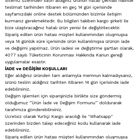
Sitemiz üzerinden satın aldığınız ürünün hatalı çıkması halinde
teslimat tarihinden itibaren en geç 14 gün içerisinde
sayfamızdaki online destek bölümünden bizimle iletişim
kurmanız gerekmektedir. Bu bilgileri takiben kargo şirketi ile
bize ulaştıracağınız hatalı ürün yenisi ile değiştirilecektir.
Sipariş edilen ürün hatası müşteri kullanımından oluşmuşsa
veya 14 günlük süre içerisinde ürün kullanılmışsa ürünün iade
ve değişimi yapılmaz. Ürün iadesi ve değiştirme şartları olarak,
4077 sayılı Tüketicinin Korunması Hakkında Kanun gereği
uygulamalar esastır.
İADE ve DEĞİŞİM KOŞULLARI
Eğer aldığınız üründen tam anlamıyla memnun kalmadıysanız,
ürünü teslim aldığınız tarihten itibaren 14 gün içerisinde iade
edebilirsiniz.​
Değişim işlemleri için siparişinizle birlikte size göndermiş
olduğumuz ‘’Ürün İade ve Değişim Formunu’’ doldurarak
tarafımıza gönderebilirsiniz.
Ücretsiz olarak Yurtiçi Kargo aracılığı ile "Whatsapp"
üzerinden bizden talep edeceğiniz kodu kullanarak iade
edebilirsiniz.
Sipariş edilen ürün hatası müşteri kullanımından oluşmuşsa