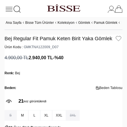
Ana Sayfa
Bisse Tüm Ürünler
Koleksiyon
Gömlek
Pamuk Gömlek
Bej
Bej Regular Fit Pamuk Keten Birit Yaka Gömlek
Ürün Kodu :
GMKTNA122009_D07
4.900,00
TL
2.940,00
TL
-%
40
Renk:
Bej
Beden:
Beden Tablosu
21
kez görüntülendi
S
M
L
XL
XXL
3XL