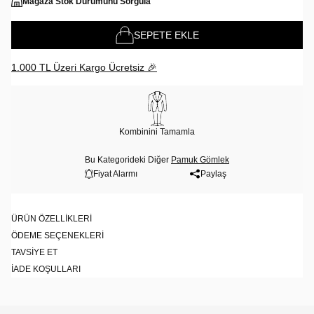
Mağaza Stok Durumunu Sorgula
SEPETE EKLE
1.000 TL Üzeri Kargo Ücretsiz 🎉
Kombinini Tamamla
Bu Kategorideki Diğer
Pamuk Gömlek
Fiyat Alarmı
Paylaş
ÜRÜN ÖZELLIKLERI
ÖDEME SEÇENEKLERI
TAVSIYE ET
İADE KOŞULLARI