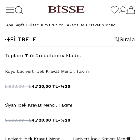
Ana Sayfa
Bisse Tüm Ürünler
Aksesuar
Kravat & Mendil
FILTRELE
Sırala
Toplam
7
ürün bulunmaktadır.
Koyu Lacivert İpek Kravat Mendil Takımı
5.900,00
TL
4.720,00
TL
-%
20
+2 Renk
Si̇yah İpek Kravat Mendil Takımı
5.900,00
TL
4.720,00
TL
-%
20
+2 Renk
Lacivert İpek Kravat Mendil
Lacivert İpek Kravat Mendil