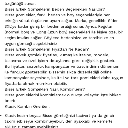
özgürlüğü sunar.
Bisse Erkek Gömleklerin Beden Seçenekleri Nasıldır?
Bisse gömlekler, farklı beden ve boy seçenekleriyle her
erkeğin vücut ölçüsüne uyum sağlar. Marka, genellikle S’den
3XL’ye kadar geniş bir beden aralığı sunar. Ayrıca Regular
(normal boy) ve Long (uzun boy) seçenekleri ile kişiye özel bir
seçim imkânı sağlar. Böylece bedeninize ve tercihinize en
uygun gömleği seçebilirsiniz.
Bisse Erkek Gömleklerin Fiyatları Ne Kadar?
Bisse erkek gömlek fiyatları, kumaş kalitesine, modele,
tasarıma ve özel işlem detaylarına göre değişiklik gösterir.
Bu fiyatlar, sezonluk kampanyalar ve özel indirim dönemleri
ile farklılık gösterebilir. Bisse'nin sıkça düzenlediği online
kampanyalar sayesinde, kaliteli ve tarz gömlekleri daha uygun
fiyatlarla almak mümkün olabilir.
Bisse Erkek Gömlekleri Nasıl Kombinlenir?
Bisse gömleklerini kombinlemek oldukça kolaydır. İşte birkaç
öneri:
Klasik Kombin Önerileri:
Klasik kesim beyaz Bisse gömleğinizi lacivert ya da gri bir
takım elbiseyle kombinleyebilir, deri ayakkabı ve kemerle
şıklığınızı tamamlayabilirsiniz.