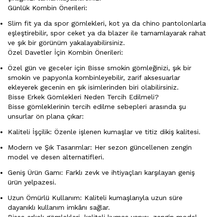
Günlük Kombin Önerileri:
Slim fit ya da spor gömlekleri, kot ya da chino pantolonlarla
eşleştirebilir, spor ceket ya da blazer ile tamamlayarak rahat
ve şık bir görünüm yakalayabilirsiniz.
Özel Davetler İçin Kombin Önerileri:
Özel gün ve geceler için Bisse smokin gömleğinizi, şık bir
smokin ve papyonla kombinleyebilir, zarif aksesuarlar
ekleyerek gecenin en şık isimlerinden biri olabilirsiniz.
Bisse Erkek Gömlekleri Neden Tercih Edilmeli?
Bisse gömleklerinin tercih edilme sebepleri arasında şu
unsurlar ön plana çıkar:
Kaliteli İşçilik: Özenle işlenen kumaşlar ve titiz dikiş kalitesi.
Modern ve Şık Tasarımlar: Her sezon güncellenen zengin
model ve desen alternatifleri.
Geniş Ürün Gamı: Farklı zevk ve ihtiyaçları karşılayan geniş
ürün yelpazesi.
Uzun Ömürlü Kullanım: Kaliteli kumaşlarıyla uzun süre
dayanıklı kullanım imkânı sağlar.
Bisse erkek gömlekleri, kaliteli kumaş yapısı, zengin model