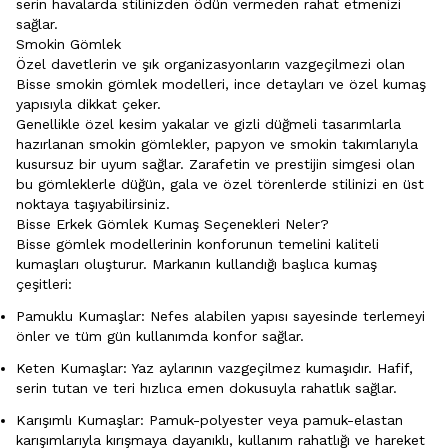
serin havalarda stilinizden ödün vermeden rahat etmenizi
sağlar.
Smokin Gömlek
Özel davetlerin ve şık organizasyonların vazgeçilmezi olan
Bisse smokin gömlek modelleri, ince detayları ve özel kumaş
yapısıyla dikkat çeker.
Genellikle özel kesim yakalar ve gizli düğmeli tasarımlarla
hazırlanan smokin gömlekler, papyon ve smokin takımlarıyla
kusursuz bir uyum sağlar. Zarafetin ve prestijin simgesi olan
bu gömleklerle düğün, gala ve özel törenlerde stilinizi en üst
noktaya taşıyabilirsiniz.
Bisse Erkek Gömlek Kumaş Seçenekleri Neler?
Bisse gömlek modellerinin konforunun temelini kaliteli
kumaşları oluşturur. Markanın kullandığı başlıca kumaş
çeşitleri:
Pamuklu Kumaşlar: Nefes alabilen yapısı sayesinde terlemeyi
önler ve tüm gün kullanımda konfor sağlar.
Keten Kumaşlar: Yaz aylarının vazgeçilmez kumaşıdır. Hafif,
serin tutan ve teri hızlıca emen dokusuyla rahatlık sağlar.
Karışımlı Kumaşlar: Pamuk-polyester veya pamuk-elastan
karışımlarıyla kırışmaya dayanıklı, kullanım rahatlığı ve hareket