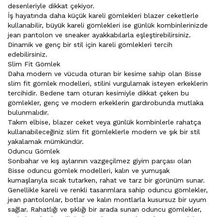
desenleriyle dikkat çekiyor.
İş hayatında daha küçük kareli gömlekleri blazer ceketlerle
kullanabilir, büyük kareli gömlekleri ise günlük kombinlerinizde
jean pantolon ve sneaker ayakkabılarla eşleştirebilirsiniz.
Dinamik ve genç bir stil için kareli gömlekleri tercih
edebilirsiniz.
Slim Fit Gömlek
Daha modern ve vücuda oturan bir kesime sahip olan Bisse
slim fit gömlek modelleri, stilini vurgulamak isteyen erkeklerin
tercihidir. Bedene tam oturan kesimiyle dikkat çeken bu
gömlekler, genç ve modern erkeklerin gardırobunda mutlaka
bulunmalıdır.
Takım elbise, blazer ceket veya günlük kombinlerle rahatça
kullanabileceğiniz slim fit gömleklerle modern ve şık bir stil
yakalamak mümkündür.
Oduncu Gömlek
Sonbahar ve kış aylarının vazgeçilmez giyim parçası olan
Bisse
oduncu gömlek
modelleri, kalın ve yumuşak
kumaşlarıyla sıcak tutarken, rahat ve tarz bir görünüm sunar.
Genellikle kareli ve renkli tasarımlara sahip oduncu gömlekler,
jean pantolonlar, botlar ve kalın montlarla kusursuz bir uyum
sağlar. Rahatlığı ve şıklığı bir arada sunan oduncu gömlekler,