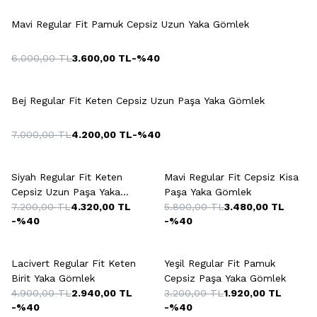
Mavi Regular Fit Pamuk Cepsiz Uzun Yaka Gömlek
6.000,00
TL
3.600,00
TL
-%
40
+4 Renk
Bej Regular Fit Keten Cepsiz Uzun Paşa Yaka Gömlek
7.000,00
TL
4.200,00
TL
-%
40
+4 Renk
Siyah Regular Fit Keten
Mavi Regular Fit Cepsiz Kisa
Cepsiz Uzun Paşa Yaka
Paşa Yaka Gömlek
Gömlek
7.200,00
TL
4.320,00
TL
5.800,00
TL
3.480,00
TL
-%
40
-%
40
+2 Renk
Lacivert Regular Fit Keten
Yeşil Regular Fit Pamuk
Birit Yaka Gömlek
Cepsiz Paşa Yaka Gömlek
4.900,00
TL
2.940,00
TL
3.200,00
TL
1.920,00
TL
-%
40
-%
40