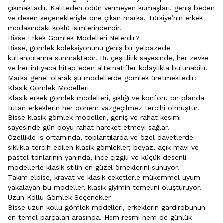
çıkmaktadır. Kaliteden ödün vermeyen kumaşları, geniş beden
ve desen seçenekleriyle öne çıkan marka, Türkiye’nin erkek
modasındaki köklü isimlerindendir.
Bisse Erkek Gömlek Modelleri Nelerdir?
Bisse, gömlek koleksiyonunu geniş bir yelpazede
kullanıcılarına sunmaktadır. Bu çeşitlilik sayesinde, her zevke
ve her ihtiyaca hitap eden alternatifler kolaylıkla bulunabilir.
Marka genel olarak şu modellerde gömlek üretmektedir:
Klasik Gömlek Modelleri
Klasik erkek gömlek modelleri, şıklığı ve konforu ön planda
tutan erkeklerin her dönem vazgeçilmez tercihi olmuştur.
Bisse klasik gömlek modelleri, geniş ve rahat kesimi
sayesinde gün boyu rahat hareket etmeyi sağlar.
Özellikle iş ortamında, toplantılarda ve özel davetlerde
sıklıkla tercih edilen klasik gömlekler; beyaz, açık mavi ve
pastel tonlarının yanında, ince çizgili ve küçük desenli
modellerle klasik stilin en güzel örneklerini sunuyor.
Takım elbise, kravat ve klasik ceketlerle mükemmel uyum
yakalayan bu modeller, klasik giyimin temelini oluşturuyor.
Uzun Kollu Gömlek Seçenekleri
Bisse uzun kollu gömlek modelleri, erkeklerin gardırobunun
en temel parçaları arasında. Hem resmi hem de günlük