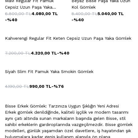
Mavi Regular Fit Pamuk
Beyaz Bi̇sse Paşa Yaka Uzun
Cepsiz Uzun Paşa Yaka
Kol Gömlek
Gömlek
6.800,00
TL
4.080,00
TL
8.400,00
TL
5.040,00
TL
-%
40
-%
40
+4 Renk
Kahverengi Regular Fit Keten Cepsiz Uzun Paşa Yaka Gömlek
7.200,00
TL
4.320,00
TL
-%
40
Siyah Slim Fit Pamuk Yaka Smokin Gömlek
4.190,00
TL
990,00
TL
-%
76
Bisse Erkek Gömlek: Tarzınıza Uygun Şıklığın Yeni Adresi
Erkek
gömlek
denildiğinde, kaliteli işçilik ve modern tasarımı
aynı çatı altında sunan markaların başında gelen Bisse, stil
sahibi erkeklerin gardıroplarında vazgeçilmezdir. Bisse gömlek
modelleri, günlük yaşamdan özel davetlere, iş hayatından şık
buluşmalara kadar geniş kullanım alanıyla ön plana