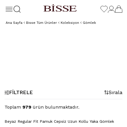
Ana Sayfa
Bisse Tüm Ürünler
Koleksiyon
Gömlek
Klasik
Casual
Çizgili
Beyaz
Gömlek
Gömlek
Gömlek
Gömle
FILTRELE
Sırala
Toplam
979
ürün bulunmaktadır.
Beyaz Regular Fit Pamuk Cepsiz Uzun Kollu Yaka Gömlek