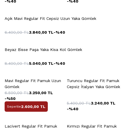
-%
40
-%
40
Açık Mavi Regular Fit Cepsiz Uzun Yaka Gömlek
6.400,00
TL
3.840,00
TL
-%
40
+3 Renk
Beyaz Bi̇sse Paşa Yaka Kisa Kol Gömlek
8.400,00
TL
5.040,00
TL
-%
40
Mavi Regular Fit Pamuk Uzun
Turuncu Regular Fit Pamuk
Gömlek
Cepsiz İtalyan Yaka Gömlek
6.500,00
TL
3.250,00
TL
-%
50
5.400,00
TL
3.240,00
TL
2.600,00
TL
Sepette
-%
40
Lacivert Regular Fit Pamuk
Kırmızı Regular Fit Pamuk