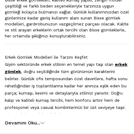
çeşitliliği ve farklı beden seçenekleriyle tarzınıza uygun
gömleği kolayca bulmanızı sağlar. Günlük kullanımınızdan özel
günlerinize kadar geniş kullanım alanı sunan Bisse gömlek
modelleri, gardırobunuzun vazgeçilmez parçası olacak. Kalite
ve stil arayan erkeklerin ortak tercihi olan Bisse gömleklerle,
her ortamda şıklığınızı konuşturabilirsiniz.
Erkek Gömlek Modelleri ile Tarzını Keşfet
Giyim sektöründe erkek stilinin en temel yapı taşı olan
erkek
gömlek
, doğru seçildiğinde tüm görünümün karakterini
belirler. Günlük ofis temposundan özel davetlere, hafta sonu
rahatlığından iş toplantılarına kadar her anınıza eşlik eden bu
parça; kumaşı, kesimi ve detaylarıyla stilinizi yansıtır. Doğru
kalıp ve kaliteli kumaş tercihi, hem konforu artırır hem de
profesyonel veya casual kombinlerinizi bir üst seviyeye taşır.
Bisse Erkek Gömlek Koleksiyonu
Bisse koleksiyonu, modern erkeğin gardırobundaki tüm
Devamını Oku...
ihtiyaçları karşılamak üzere tasarlanmıştır. Geleneksel terzilik