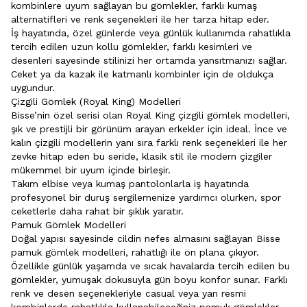
kombinlere uyum sağlayan bu gömlekler, farklı kumaş
alternatifleri ve renk seçenekleri ile her tarza hitap eder.
İş hayatında, özel günlerde veya günlük kullanımda rahatlıkla
tercih edilen uzun kollu gömlekler, farklı kesimleri ve
desenleri sayesinde stilinizi her ortamda yansıtmanızı sağlar.
Ceket ya da kazak ile katmanlı kombinler için de oldukça
uygundur.
Çizgili Gömlek (Royal King) Modelleri
Bisse’nin özel serisi olan Royal King
çizgili gömlek
modelleri,
şık ve prestijli bir görünüm arayan erkekler için ideal. İnce ve
kalın çizgili modellerin yanı sıra farklı renk seçenekleri ile her
zevke hitap eden bu seride, klasik stil ile modern çizgiler
mükemmel bir uyum içinde birleşir.
Takım elbise veya kumaş pantolonlarla iş hayatında
profesyonel bir duruş sergilemenize yardımcı olurken, spor
ceketlerle daha rahat bir şıklık yaratır.
Pamuk Gömlek Modelleri
Doğal yapısı sayesinde cildin nefes almasını sağlayan Bisse
pamuk gömlek modelleri, rahatlığı ile ön plana çıkıyor.
Özellikle günlük yaşamda ve sıcak havalarda tercih edilen bu
gömlekler, yumuşak dokusuyla gün boyu konfor sunar. Farklı
renk ve desen seçenekleriyle casual veya yarı resmi
kombinlerde rahatlıkla kullanabileceğiniz pamuk gömlekler,