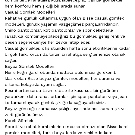
hem konforu hem şıklığı bir arada sunar.
Casual Gömlek Modelleri
Rahat ve günlük kullanıma uygun olan Bisse casual gömlek
modelleri, günlük yaşamın vazgeçilmez parçalarındandır.
Chino pantolonlar, kot pantolonlar ve spor ceketlerle
rahatlıkla kombinleyebileceğiniz bu gömlekler, geniş renk ve
desen seçenekleriyle her zevke hitap eder.
Casual gömlekler, ofis stilinden hafta sonu etkinliklerine kadar
birçok farklı ortamda tarzınızı rahatça sergilemenize olanak
sağlar.
Beyaz Gömlek Modelleri
Her erkeğin gardırobunda mutlaka bulunması gereken bir
klasik olan Bisse beyaz gömlek modelleri, her duruma ve
ortama kolaylıkla uyum sağlar.
Resmi ortamlarda takım elbise ile kusursuz bir görünüm
yaratırken, daha rahat ortamlar için spor pantolon veya jean
ile tamamlayarak günlük şıklığı da sağlayabilirsiniz.
Beyaz gömleğin zamansız şıklığı sayesinde her zaman şık ve
zarif görünürsünüz.
Kareli Gömlek
Sportif ve rahat kombinlerin olmazsa olmazı olan Bisse
kareli
gömlek
modelleri, farklı boyutlarda ve renklerde kare