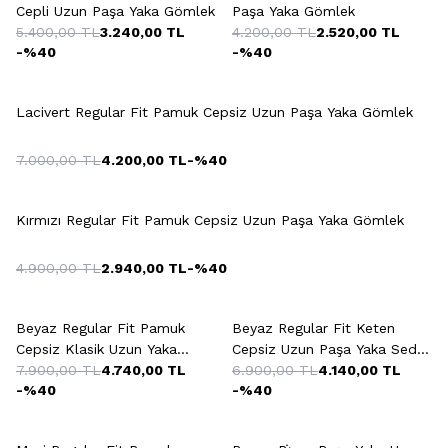
Cepli Uzun Paşa Yaka Gömlek
Paşa Yaka Gömlek
5.400,00
TL
3.240,00
TL
4.200,00
TL
2.520,00
TL
-%
40
-%
40
Lacivert Regular Fit Pamuk Cepsiz Uzun Paşa Yaka Gömlek
7.000,00
TL
4.200,00
TL
-%
40
Kırmızı Regular Fit Pamuk Cepsiz Uzun Paşa Yaka Gömlek
4.900,00
TL
2.940,00
TL
-%
40
+2 Renk
Beyaz Regular Fit Pamuk
Beyaz Regular Fit Keten
Cepsiz Klasik Uzun Yaka
Cepsiz Uzun Paşa Yaka Sedef
Örme Gömlek
7.900,00
TL
4.740,00
TL
Düğme Gömlek
6.900,00
TL
4.140,00
TL
-%
40
-%
40
+5 Renk
+10 Renk