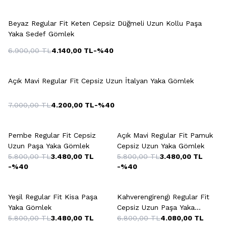
Beyaz Regular Fit Keten Cepsiz Düğmeli Uzun Kollu Paşa
Yaka Sedef Gömlek
6.900,00
TL
4.140,00
TL
-%
40
Açık Mavi Regular Fit Cepsiz Uzun İtalyan Yaka Gömlek
7.000,00
TL
4.200,00
TL
-%
40
Pembe Regular Fit Cepsiz
Açık Mavi Regular Fit Pamuk
Uzun Paşa Yaka Gömlek
Cepsiz Uzun Yaka Gömlek
5.800,00
TL
3.480,00
TL
5.800,00
TL
3.480,00
TL
-%
40
-%
40
Yeşil Regular Fit Kisa Paşa
Kahverengirengi̇ Regular Fit
Yaka Gömlek
Cepsiz Uzun Paşa Yaka
5.800,00
TL
3.480,00
TL
Gömlek
6.800,00
TL
4.080,00
TL