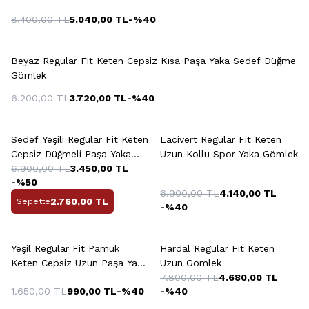
8.400,00
TL
5.040,00
TL
-%
40
Beyaz Regular Fit Keten Cepsiz Kısa Paşa Yaka Sedef Düğme
Gömlek
6.200,00
TL
3.720,00
TL
-%
40
+13 Renk
+2 Renk
Sedef Yeşili Regular Fit Keten
Lacivert Regular Fit Keten
Cepsiz Düğmeli Paşa Yaka
Uzun Kollu Spor Yaka Gömlek
Gömlek
6.900,00
TL
3.450,00
TL
-%
50
6.900,00
TL
4.140,00
TL
2.760,00
TL
Sepette
-%
40
+3 Renk
+4 Renk
Yeşil Regular Fit Pamuk
Hardal Regular Fit Keten
Keten Cepsiz Uzun Paşa Yaka
Uzun Gömlek
Gömlek
7.800,00
TL
4.680,00
TL
1.650,00
TL
990,00
TL
-%
40
-%
40