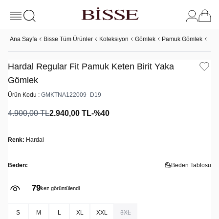
Ana Sayfa
Bisse Tüm Ürünler
Koleksiyon
Gömlek
Pamuk Gömlek
Har
Hardal Regular Fit Pamuk Keten Birit Yaka
Gömlek
Ürün Kodu :
GMKTNA122009_D19
4.900,00
TL
2.940,00
TL
-%
40
Renk:
Hardal
Beden:
Beden Tablosu
79
kez görüntülendi
S
M
L
XL
XXL
3XL