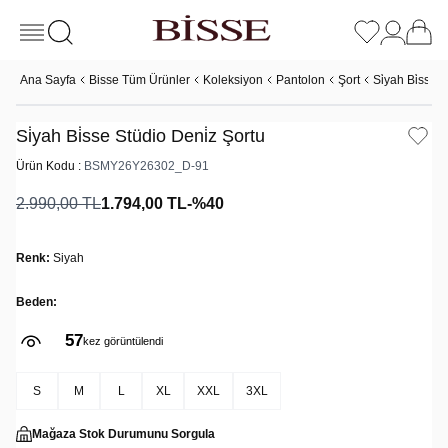
Ana Sayfa
Bisse Tüm Ürünler
Koleksiyon
Pantolon
Şort
Si̇yah Bi̇sse 
Si̇yah Bi̇sse Stüdio Deni̇z Şortu
Ürün Kodu :
BSMY26Y26302_D-91
2.990,00
TL
1.794,00
TL
-%
40
Renk:
Siyah
Beden:
57
kez görüntülendi
S
M
L
XL
XXL
3XL
Mağaza Stok Durumunu Sorgula