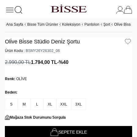
Ana Sayfa
Bisse Tüm Ürünler
Koleksiyon
Pantolon
Şort
Oli̇ve Bi̇sse 
Oli̇ve Bi̇sse Stüdio Deni̇z Şortu
Ürün Kodu :
BSMY26Y26302_06
2.990,00
TL
1.794,00
TL
-%
40
Renk:
OLİVE
Beden:
S
M
L
XL
XXL
3XL
Mağaza Stok Durumunu Sorgula
SEPETE EKLE