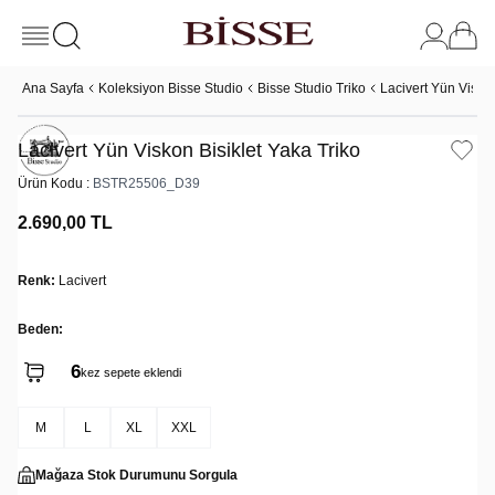
Ana Sayfa
Koleksiyon Bisse Studio
Bisse Studio Triko
Lacivert Yün Viskon
Lacivert Yün Viskon Bisiklet Yaka Triko
Ürün Kodu :
BSTR25506_D39
2.690,00
TL
Renk:
Lacivert
Beden:
6
kez sepete eklendi
M
L
XL
XXL
Mağaza Stok Durumunu Sorgula