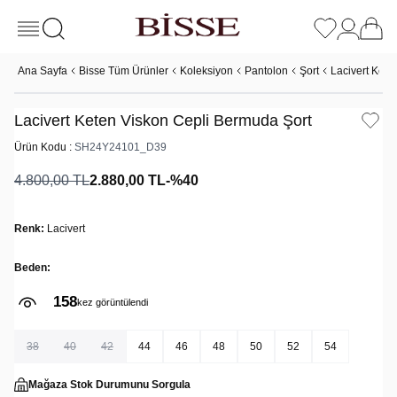
Ana Sayfa
Bisse Tüm Ürünler
Koleksiyon
Pantolon
Şort
Lacivert Kete
Lacivert Keten Viskon Cepli Bermuda Şort
Ürün Kodu :
SH24Y24101_D39
4.800,00
TL
2.880,00
TL
-%
40
Renk:
Lacivert
Beden:
158
kez görüntülendi
38
40
42
44
46
48
50
52
54
Mağaza Stok Durumunu Sorgula