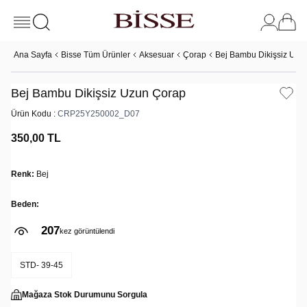
Ana Sayfa
Bisse Tüm Ürünler
Aksesuar
Çorap
Bej Bambu Dikişsiz Uzu
Bej Bambu Dikişsiz Uzun Çorap
Ürün Kodu :
CRP25Y250002_D07
350,00
TL
Renk:
Bej
Beden:
207
6
kez görüntülendi
kez satın alındı
STD- 39-45
Mağaza Stok Durumunu Sorgula