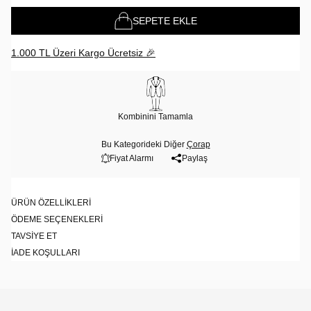
SEPETE EKLE
1.000 TL Üzeri Kargo Ücretsiz 🎉
Kombinini Tamamla
Bu Kategorideki Diğer
Çorap
Fiyat Alarmı
Paylaş
ÜRÜN ÖZELLIKLERI
ÖDEME SEÇENEKLERI
TAVSIYE ET
İADE KOŞULLARI