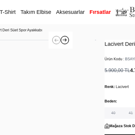
T-Shirt
Takım Elbise
Aksesuarlar
Fırsatlar
rt Deri Süet Spor Ayakkabı
Lacivert Der
Ürün Kodu :
BSAY
5.900,00
TL
4.
Renk:
Lacivert
Beden:
40
41
Mağaza Stok 