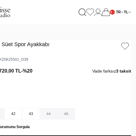
TR
TL
i Süet Spor Ayakkabı
K25K25501_D39
720,00
TL
-%
20
Vade farksız
3 taksit
42
43
44
45
Durumunu Sorgula