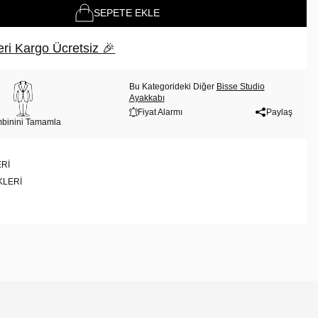
SEPETE EKLE
ri Kargo Ücretsiz 🎉
Bu Kategorideki Diğer
Bisse Studio
Ayakkabı
Fiyat Alarmı
Paylaş
binini Tamamla
RI
KLERI