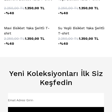
2.250,00
TL
1.350,00
TL
2.250,00
TL
1.350,00
TL
-%
40
-%
40
+4 Renk
+4 Renk
Mavi Bi̇si̇klet Yaka Şeri̇tli̇ T-
Su Yeşili Bi̇si̇klet Yaka Şeri̇tli̇
shirt
T-shirt
2.250,00
TL
1.350,00
TL
2.250,00
TL
1.350,00
TL
-%
40
-%
40
Yeni Koleksiyonları İlk Siz
Keşfedin