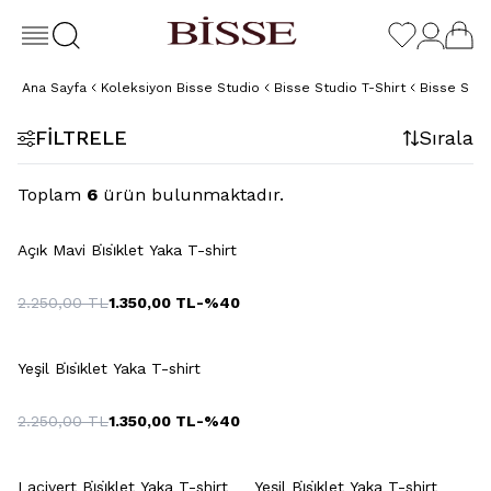
Ana Sayfa
Koleksiyon Bisse Studio
Bisse Studio T-Shirt
Bisse Stud
FILTRELE
Sırala
Toplam
6
ürün bulunmaktadır.
+14 Renk
Açık Mavi Bi̇si̇klet Yaka T-shirt
2.250,00
TL
1.350,00
TL
-%
40
+5 Renk
Yeşil Bi̇si̇klet Yaka T-shirt
2.250,00
TL
1.350,00
TL
-%
40
+14 Renk
+14 Renk
Lacivert Bi̇si̇klet Yaka T-shirt
Yeşil Bi̇si̇klet Yaka T-shirt