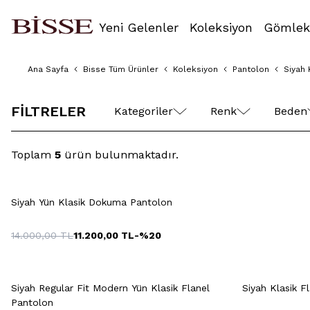
Yeni Gelenler
Koleksiyon
Gömlek
Ana Sayfa
Bisse Tüm Ürünler
Koleksiyon
Pantolon
Siyah
42
44
46
48
50
FİLTRELER
Kategoriler
Renk
Beden
Toplam
5
ürün bulunmaktadır.
40
42
44
46
48
42
4
Hızlı Gör
Sepete Ekle
50
52
54
56
58
Siyah Yün Klasik Dokuma Pantolon
14.000,00
TL
11.200,00
TL
-%
20
Hızlı Gör
Sepete Ekle
+6 Renk
Siyah Regular Fit Modern Yün Klasik Flanel
Siyah Klasik F
Pantolon