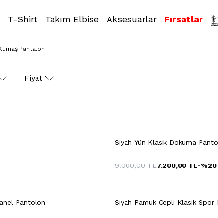
T-Shirt
Takım Elbise
Aksesuarlar
Fırsatlar
 Kumaş Pantalon
52
54
40
42
4
Fiyat 
4
46
48
50
42
44
46
+5 Renk
52
54
52
54
Siyah Yün Klasik Dokuma Panto
9.000,00
TL
7.200,00
TL
-%
20
Hızlı Gör
Sepete Ekle
Hızlı Gör
Sepete Ekl
+8 Renk
lanel Pantolon
Siyah Pamuk Cepli Klasik Spor