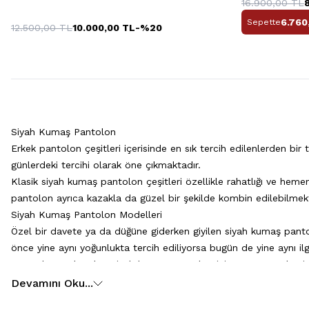
16.900,00
TL
6.760
Sepette
12.500,00
TL
10.000,00
TL
-%
20
Siyah Kumaş Pantolon
Erkek pantolon çeşitleri içerisinde en sık tercih edilenlerden bi
günlerdeki tercihi olarak öne çıkmaktadır.
Klasik siyah kumaş pantolon çeşitleri özellikle rahatlığı ve heme
pantolon ayrıca kazakla da güzel bir şekilde kombin edilebilmekt
Siyah Kumaş Pantolon Modelleri
Özel bir davete ya da düğüne giderken giyilen siyah kumaş panto
önce yine aynı yoğunlukta tercih ediliyorsa bugün de yine aynı i
yapmak mümkündür. Siyah kumaş pantolon için zamansız demiştik.
İş hayatında toplantılarda sıklıkla ceket, gömlek ya da kazakla 
Devamını Oku...
şüphesiz akıllara siyah kumaş pantolon gelmektedir. Hem ceketl