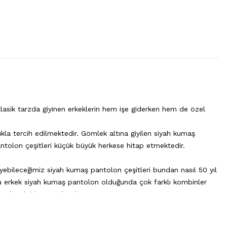
lasik tarzda giyinen erkeklerin hem işe giderken hem de özel
ıkla tercih edilmektedir. Gömlek altına giyilen siyah kumaş
antolon çeşitleri küçük büyük herkese hitap etmektedir.
yebileceğimiz siyah kumaş pantolon çeşitleri bundan nasıl 50 yıl
usu erkek siyah kumaş pantolon olduğunda çok farklı kombinler
z olacak bir pantolondur.
dilen giysilerindendir. Klasik pantolon dendiği zaman hiç
r daim şık görünmek isteyen erkeklerin tercihi durumdadır.