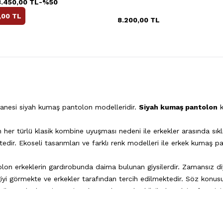
8.450,00
TL
-%
50
,00
TL
8.200,00
TL
r tanesi siyah kumaş pantolon modelleridir.
Siyah kumaş pantolon
k
n her türlü klasik kombine uyuşması nedeni ile erkekler arasında sıkl
edir. Ekoseli tasarımları ve farklı renk modelleri ile erkek kumaş p
lon erkeklerin gardırobunda daima bulunan giysilerdir. Zamansız di
lgiyi görmekte ve erkekler tarafından tercih edilmektedir. Söz kon
 Çünkü hangi mevsim olursa olsun rahatlığı ile her daim favorini
kombin edilen siyah kumaş pantolon özel günlerin de en sık tercih e
i hem de ceketsiz kullanım imkânı sunan siyah kumaş pantolonlar he