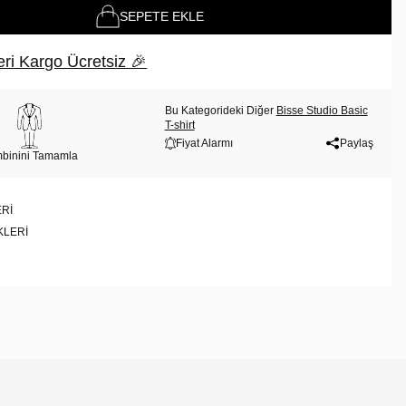
SEPETE EKLE
ri Kargo Ücretsiz 🎉
Bu Kategorideki Diğer
Bisse Studio Basic
T-shirt
Fiyat Alarmı
Paylaş
binini Tamamla
RI
KLERI