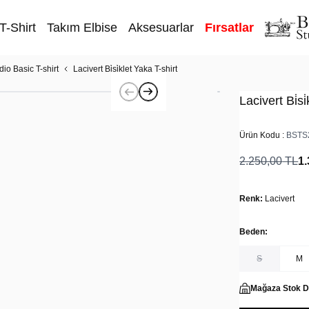
T-Shirt
Takım Elbise
Aksesuarlar
Fırsatlar
dio Basic T-shirt
Lacivert Bi̇si̇klet Yaka T-shirt
Lacivert Bi̇si
Ürün Kodu :
BSTS
2.250,00
TL
1.
Renk:
Lacivert
Beden:
S
M
Mağaza Stok 