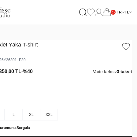
TR
TL
̇klet Yaka T-shirt
26Y26301_E39
350,00
TL
-%
40
Vade farksız
3 taksit
L
XL
XXL
Durumunu Sorgula