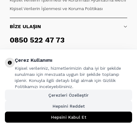
Kişisel Verilerin İşlenmesi ve Koruma Politikası
BİZE ULAŞIN
0850 522 47 73
Haftaiçi 09:00 - 17:30
Çerez Kullanımı
Kişisel verileriniz, hizmetlerimizin daha iyi bir şekilde
sunulması için mevzuata uygun bir şekilde toplanıp
işlenir. Konuyla ilgili detaylı bilgi almak için Gizlilik
TAKİP ET
Politikamızı inceleyebilirsiniz.
Çerezleri Özelleştir
Facebook
Twitter
Youtube
Instagram
Linkedin
Hepsini Reddet
Hepsini Kabul Et
T
-Soft
|
Premium