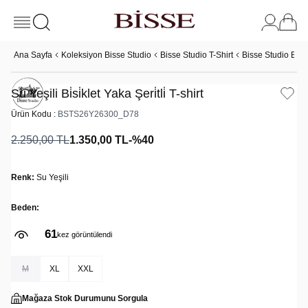
Ana Sayfa
Koleksiyon Bisse Studio
Bisse Studio T-Shirt
Bisse Studio Basic
Su Yeşili Bi̇si̇klet Yaka Şeri̇tli̇ T-shirt
Ürün Kodu :
BSTS26Y26300_D78
2.250,00
TL
1.350,00
TL
-%
40
Renk:
Su Yeşili
Beden:
61
kez görüntülendi
M
XL
XXL
Mağaza Stok Durumunu Sorgula