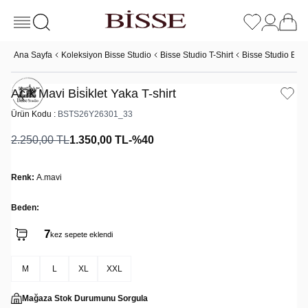
Ana Sayfa
Koleksiyon Bisse Studio
Bisse Studio T-Shirt
Bisse Studio Basic
Açık Mavi Bi̇si̇klet Yaka T-shirt
Ürün Kodu :
BSTS26Y26301_33
2.250,00
TL
1.350,00
TL
-%
40
Renk:
A.mavi
Beden:
7
kez sepete eklendi
M
L
XL
XXL
Mağaza Stok Durumunu Sorgula