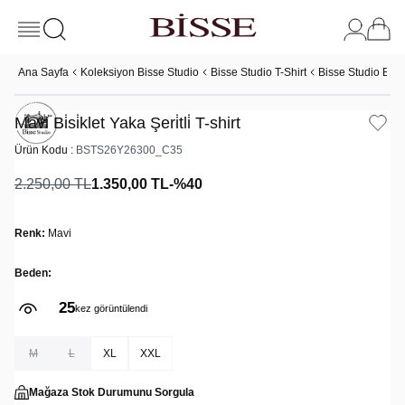
Ana Sayfa
Koleksiyon Bisse Studio
Bisse Studio T-Shirt
Bisse Studio Basic
Mavi Bi̇si̇klet Yaka Şeri̇tli̇ T-shirt
Ürün Kodu :
BSTS26Y26300_C35
2.250,00
TL
1.350,00
TL
-%
40
Renk:
Mavi
Beden:
25
kez görüntülendi
M
L
XL
XXL
Mağaza Stok Durumunu Sorgula