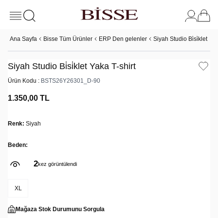
Ana Sayfa
Bisse Tüm Ürünler
ERP Den gelenler
Siyah Studio Bi̇si̇klet Yak
Siyah Studio Bi̇si̇klet Yaka T-shirt
Ürün Kodu :
BSTS26Y26301_D-90
1.350,00
TL
Renk:
Siyah
Beden:
2
kez görüntülendi
XL
Mağaza Stok Durumunu Sorgula