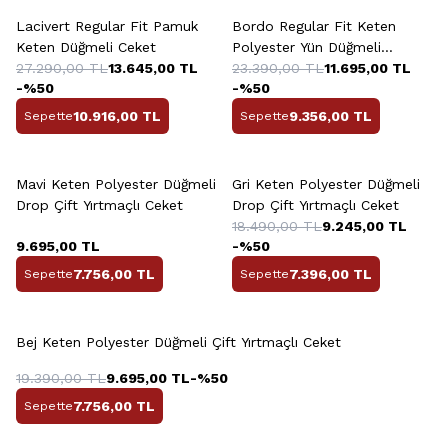
Lacivert Regular Fit Pamuk
Bordo Regular Fit Keten
Keten Düğmeli Ceket
Polyester Yün Düğmeli
27.290,00
TL
13.645,00
TL
Platinum Ceket
23.390,00
TL
11.695,00
TL
-%
50
-%
50
10.916,00
TL
9.356,00
TL
Sepette
Sepette
+2 Renk
Mavi Keten Polyester Düğmeli
Gri Keten Polyester Düğmeli
Drop Çift Yırtmaçlı Ceket
Drop Çift Yırtmaçlı Ceket
18.490,00
TL
9.245,00
TL
9.695,00
TL
-%
50
7.756,00
TL
7.396,00
TL
Sepette
Sepette
Bej Keten Polyester Düğmeli Çift Yırtmaçlı Ceket
19.390,00
TL
9.695,00
TL
-%
50
7.756,00
TL
Sepette