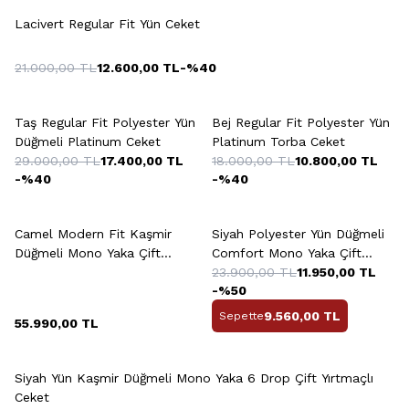
Lacivert Regular Fit Yün Ceket
21.000,00
TL
12.600,00
TL
-%
40
Taş Regular Fit Polyester Yün
Bej Regular Fit Polyester Yün
Düğmeli Platinum Ceket
Platinum Torba Ceket
29.000,00
TL
17.400,00
TL
18.000,00
TL
10.800,00
TL
-%
40
-%
40
+2 Renk
+5 Renk
Camel Modern Fit Kaşmir
Siyah Polyester Yün Düğmeli
Düğmeli Mono Yaka Çift
Comfort Mono Yaka Çift
Yırtmaçlı Ceket
Yırtmaçlı Drop Ceket
23.900,00
TL
11.950,00
TL
-%
50
9.560,00
TL
Sepette
55.990,00
TL
+2 Renk
Siyah Yün Kaşmir Düğmeli Mono Yaka 6 Drop Çift Yırtmaçlı
Ceket