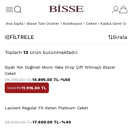
Ana Sayfa
Bisse Tüm Ürünler
Koleksiyon
Ceket
Kalıba Göre Ceke
FILTRELE
Sırala
Toplam
13
ürün bulunmaktadır.
+2 Renk
Siyah Yün Düğmeli Mono Yaka Drop Çift Yırtmaçlı Blazer
Ceket
29.790,00
TL
14.895,00
TL
-%
50
11.916,00
TL
Sepette
Lacivert Regular Fit Keten Platinum Ceket
29.000,00
TL
17.400,00
TL
-%
40