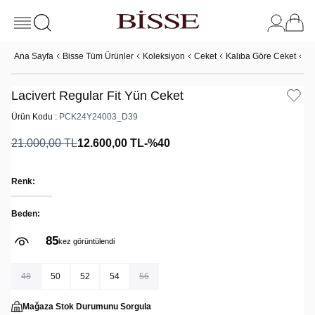
Ana Sayfa
Bisse Tüm Ürünler
Koleksiyon
Ceket
Kalıba Göre Ceket
Re
Lacivert Regular Fit Yün Ceket
Ürün Kodu :
PCK24Y24003_D39
21.000,00
TL
12.600,00
TL
-%
40
Renk:
Beden:
85
kez görüntülendi
48
50
52
54
56
Mağaza Stok Durumunu Sorgula