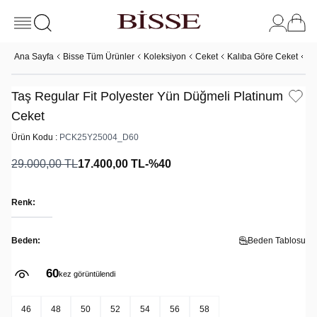
Ana Sayfa
Bisse Tüm Ürünler
Koleksiyon
Ceket
Kalıba Göre Ceket
Re
Taş Regular Fit Polyester Yün Düğmeli Platinum
Ceket
Ürün Kodu :
PCK25Y25004_D60
29.000,00
TL
17.400,00
TL
-%
40
Renk:
Beden:
Beden Tablosu
60
kez görüntülendi
46
48
50
52
54
56
58