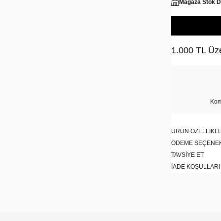
Mağaza Stok 
1.000 TL Üze
Kom
ÜRÜN ÖZELLIKLE
ÖDEME SEÇENE
TAVSIYE ET
İADE KOŞULLARI