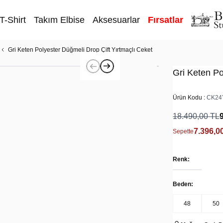
T-Shirt
Takım Elbise
Aksesuarlar
Fırsatlar
Gri Keten Polyester Düğmeli Drop Çift Yırtmaçlı Ceket
Gri Keten Po
Ürün Kodu :
CK24
18.490,00
TL
7.396,0
Sepette
Renk:
Beden:
48
50