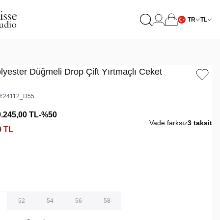
TR
TL
lyester Düğmeli Drop Çift Yırtmaçlı Ceket
Y24112_D55
9.245,00
TL
-%
50
Vade farksız
3 taksit
0
TL
52
54
56
58