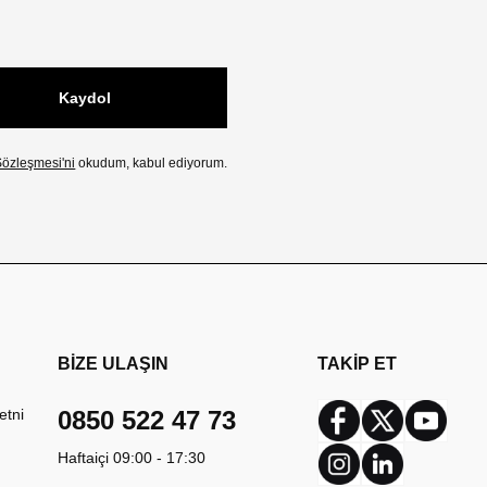
Kaydol
özleşmesi'ni
okudum, kabul ediyorum.
BİZE ULAŞIN
TAKİP ET
etni
0850 522 47 73
Facebook
Twitter
Youtub
Haftaiçi 09:00 - 17:30
Instagram
Linkedin