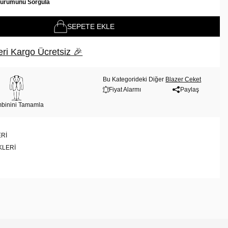
Durumunu Sorgula
SEPETE EKLE
ri Kargo Ücretsiz 🎉
Bu Kategorideki Diğer
Blazer Ceket
Fiyat Alarmı
Paylaş
binini Tamamla
RI
KLERI