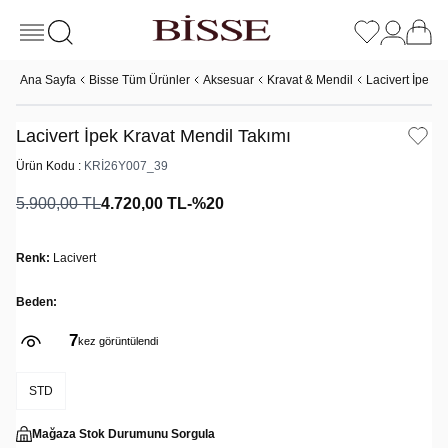
Ana Sayfa
Bisse Tüm Ürünler
Aksesuar
Kravat & Mendil
Lacivert İpek K
Lacivert İpek Kravat Mendil Takımı
Ürün Kodu :
KRİ26Y007_39
5.900,00
TL
4.720,00
TL
-%
20
Renk:
Lacivert
Beden:
7
kez görüntülendi
STD
Mağaza Stok Durumunu Sorgula