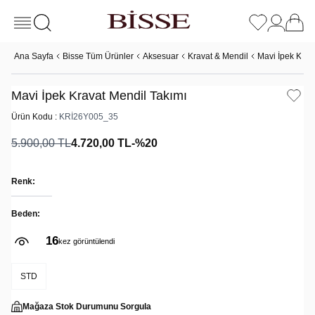
Ana Sayfa
Bisse Tüm Ürünler
Aksesuar
Kravat & Mendil
Mavi İpek Krav
Mavi İpek Kravat Mendil Takımı
Ürün Kodu :
KRİ26Y005_35
5.900,00
TL
4.720,00
TL
-%
20
Renk:
Beden:
16
kez görüntülendi
STD
Mağaza Stok Durumunu Sorgula