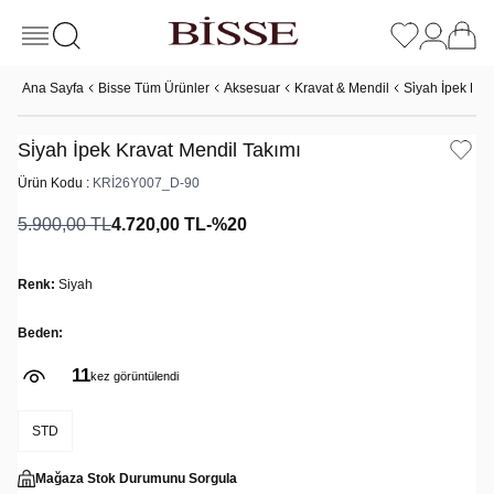
Ana Sayfa
Bisse Tüm Ürünler
Aksesuar
Kravat & Mendil
Si̇yah İpek Kra
Si̇yah İpek Kravat Mendil Takımı
Ürün Kodu :
KRİ26Y007_D-90
5.900,00
TL
4.720,00
TL
-%
20
Renk:
Siyah
Beden:
11
kez görüntülendi
STD
Mağaza Stok Durumunu Sorgula