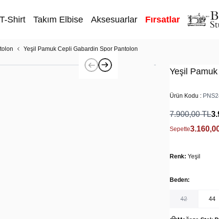
T-Shirt
Takım Elbise
Aksesuarlar
Fırsatlar
tolon
Yeşil Pamuk Cepli Gabardin Spor Pantolon
Yeşil Pamuk
Ürün Kodu :
PNS2
7.900,00
TL
3.
3.160,0
Sepette
Renk:
Yeşil
Beden:
42
44