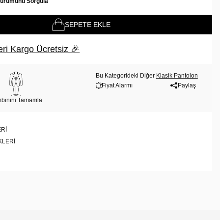
Durumunu Sorgula
SEPETE EKLE
ri Kargo Ücretsiz 🎉
Bu Kategorideki Diğer
Klasik Pantolon
Fiyat Alarmı
Paylaş
binini Tamamla
RI
KLERI