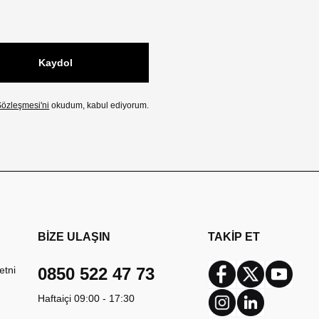
Kaydol
özleşmesi'ni
okudum, kabul ediyorum.
BİZE ULAŞIN
TAKİP ET
etni
0850 522 47 73
Facebook
Twitter
Youtub
Haftaiçi 09:00 - 17:30
Instagram
Linkedin