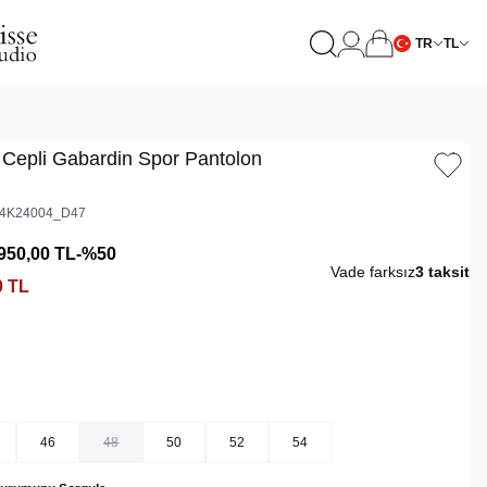
TR
TL
 Cepli Gabardin Spor Pantolon
4K24004_D47
950,00
TL
-%
50
Vade farksız
3 taksit
0
TL
46
48
50
52
54