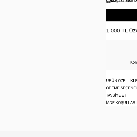
Mağaza Stok 
1.000 TL Üze
Kom
ÜRÜN ÖZELLIKLE
ÖDEME SEÇENE
TAVSIYE ET
İADE KOŞULLARI