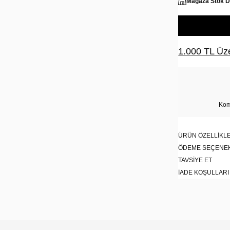
Mağaza Stok 
1.000 TL Üze
Kom
ÜRÜN ÖZELLIKLE
ÖDEME SEÇENE
TAVSIYE ET
İADE KOŞULLARI