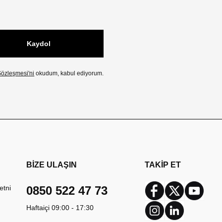
Kaydol
özleşmesi'ni
okudum, kabul ediyorum.
BİZE ULAŞIN
TAKİP ET
etni
0850 522 47 73
Facebook
Twitter
Youtub
Haftaiçi 09:00 - 17:30
Instagram
Linkedin