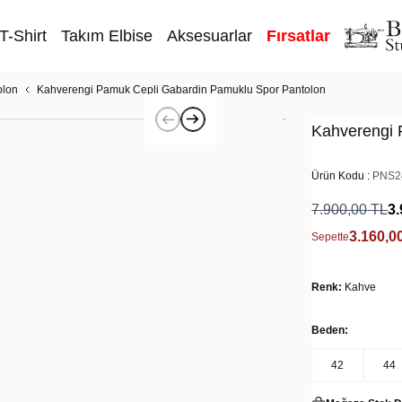
T-Shirt
Takım Elbise
Aksesuarlar
Fırsatlar
olon
Kahverengi Pamuk Cepli Gabardin Pamuklu Spor Pantolon
Kahverengi 
Ürün Kodu :
PNS2
7.900,00
TL
3.
3.160,0
Sepette
Renk:
Kahve
Beden:
42
44