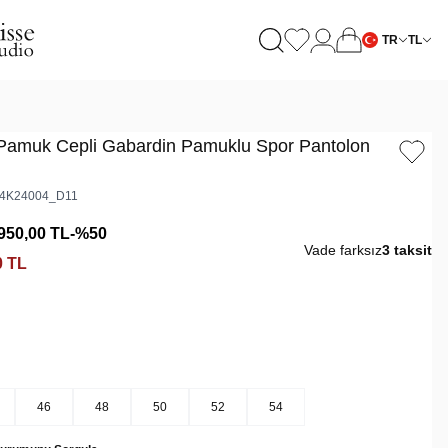
TR
TL
Pamuk Cepli Gabardin Pamuklu Spor Pantolon
4K24004_D11
950,00
TL
-%
50
Vade farksız
3 taksit
0
TL
46
48
50
52
54