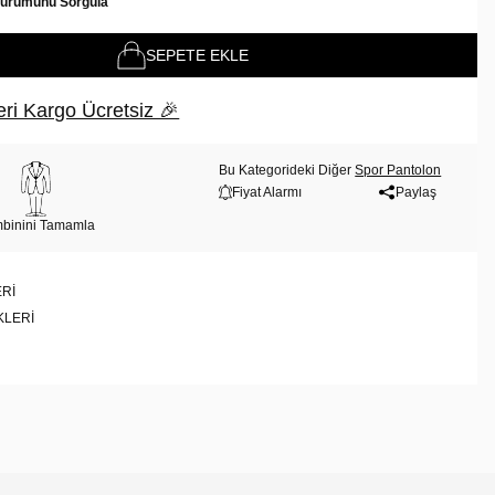
Durumunu Sorgula
SEPETE EKLE
ri Kargo Ücretsiz 🎉
Bu Kategorideki Diğer
Spor Pantolon
Fiyat Alarmı
Paylaş
binini Tamamla
RI
KLERI