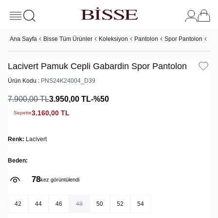
Ana Sayfa
Bisse Tüm Ürünler
Koleksiyon
Pantolon
Spor Pantolon
Lac
Lacivert Pamuk Cepli Gabardin Spor Pantolon
Ürün Kodu :
PNS24K24004_D39
7.900,00
TL
3.950,00
TL
-%
50
3.160,00
TL
Sepette
Renk:
Lacivert
Beden:
78
kez görüntülendi
42
44
46
48
50
52
54