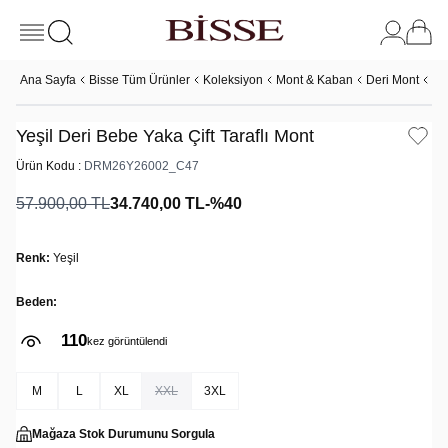
Ana Sayfa
Bisse Tüm Ürünler
Koleksiyon
Mont & Kaban
Deri Mont
Yeş
Yeşil Deri Bebe Yaka Çift Taraflı Mont
Ürün Kodu :
DRM26Y26002_C47
57.900,00
TL
34.740,00
TL
-%
40
Renk:
Yeşil
Beden:
110
kez görüntülendi
M
L
XL
XXL
3XL
Mağaza Stok Durumunu Sorgula