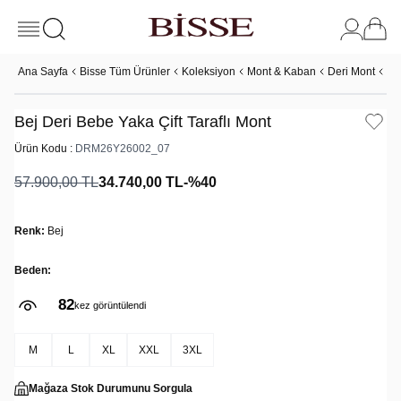
Ana Sayfa
Bisse Tüm Ürünler
Koleksiyon
Mont & Kaban
Deri Mont
Be
Bej Deri Bebe Yaka Çift Taraflı Mont
Ürün Kodu :
DRM26Y26002_07
57.900,00
TL
34.740,00
TL
-%
40
Renk:
Bej
Beden:
82
kez görüntülendi
M
L
XL
XXL
3XL
Mağaza Stok Durumunu Sorgula