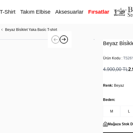
T-Shirt
Takım Elbise
Aksesuarlar
Fırsatlar
Beyaz Bi̇si̇klet Yaka Basi̇c T-shirt
Beyaz Bi̇si̇k
Ürün Kodu :
TS26
4.900,00
TL
2.
Renk:
Beyaz
Beden:
M
L
Mağaza Stok 