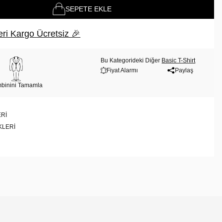
SEPETE EKLE
ri Kargo Ücretsiz 🎉
Bu Kategorideki Diğer
Basic T-Shirt
Fiyat Alarmı
Paylaş
binini Tamamla
RI
KLERI