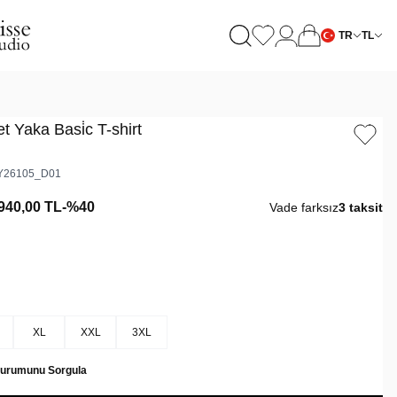
TR
TL
let Yaka Basi̇c T-shirt
Y26105_D01
940,00
TL
-%
40
Vade farksız
3 taksit
XL
XXL
3XL
Durumunu Sorgula