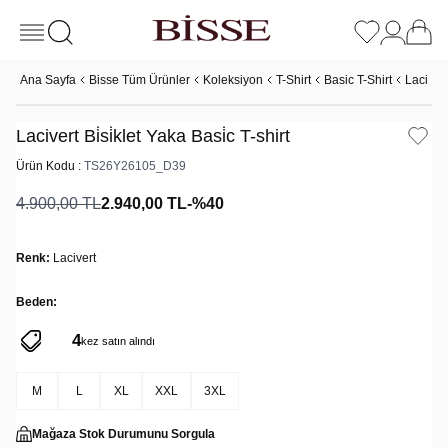
Ana Sayfa
Bisse Tüm Ürünler
Koleksiyon
T-Shirt
Basic T-Shirt
Lacivert 
Lacivert Bi̇si̇klet Yaka Basi̇c T-shirt
Ürün Kodu :
TS26Y26105_D39
4.900,00
TL
2.940,00
TL
-%
40
Renk:
Lacivert
Beden:
4
150
kez satın alındı
kez görüntülendi
M
L
XL
XXL
3XL
Mağaza Stok Durumunu Sorgula