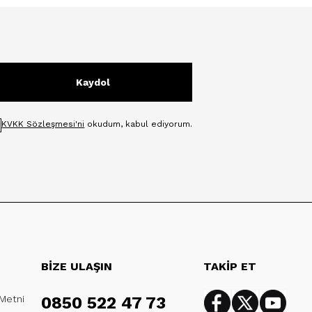
Kaydol
KVKK Sözleşmesi'ni
okudum, kabul ediyorum.
BİZE ULAŞIN
TAKİP ET
 Metni
0850 522 47 73
Facebook
Twitter
Youtub