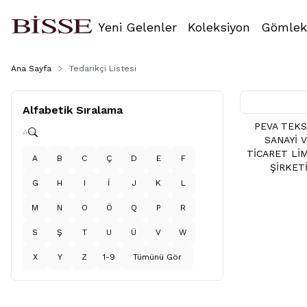
Yeni Gelenler
Koleksiyon
Gömlek
Ana Sayfa
Tedarikçi Listesi
Alfabetik Sıralama
PEVA TEKS
SANAYİ 
TİCARET Lİ
A
B
C
Ç
D
E
F
ŞİRKET
G
H
I
İ
J
K
L
M
N
O
Ö
Q
P
R
S
Ş
T
U
Ü
V
W
X
Y
Z
1-9
Tümünü Gör