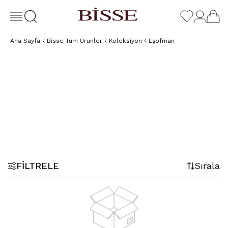
Ana Sayfa
Bisse Tüm Ürünler
Koleksiyon
Eşofman
Eşofman
Eşofman Altı
Üstü
FILTRELE
Sırala