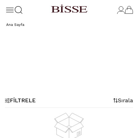
Ana Sayfa
Bisse Tüm
Koleksiyon
Ürünler
Bisse Studio
FILTRELE
Sırala