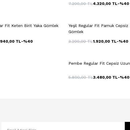
7.200,00
TL
4.320,00
TL
-%
40
Hızlı Gör
Sepete Ekle
Hızlı Gör
Sepete Ekl
+2 Renk
44
45
46
S
ar Fit Keten Birit Yaka Gömlek
Yeşil Regular Fit Pamuk Cepsiz
Gömlek
.940,00
TL
-%
40
3.200,00
TL
1.920,00
TL
-%
40
Pembe Regular Fit Cepsiz Uzu
5.800,00
TL
3.480,00
TL
-%
40