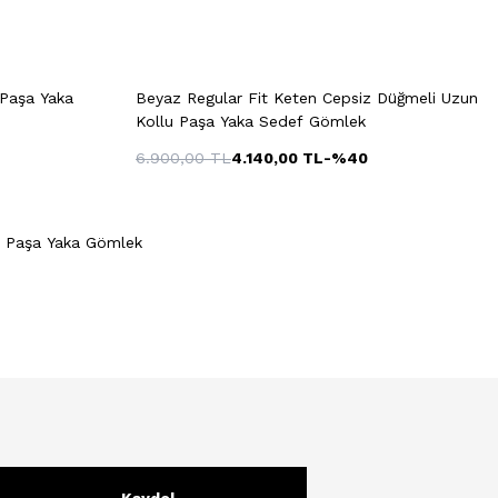
e
Hızlı Gör
Sepete Ekle
M
L
XL
XXL
 Paşa Yaka
Beyaz Regular Fit Keten Cepsiz Düğmeli Uzun
Kollu Paşa Yaka Sedef Gömlek
6.900,00
TL
4.140,00
TL
-%
40
Hızlı Gör
Sepete Ekle
n Paşa Yaka Gömlek