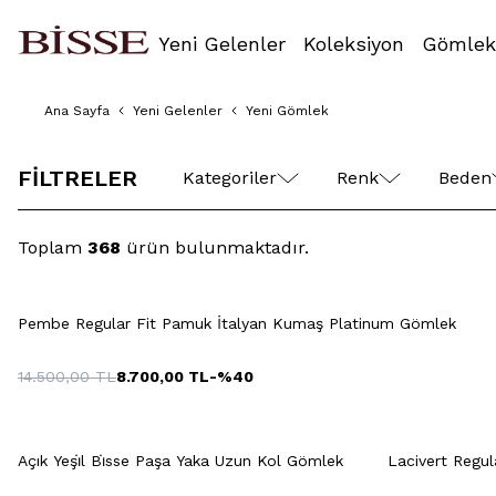
Yeni Gelenler
Koleksiyon
Gömlek
Ana Sayfa
Yeni Gelenler
Yeni Gömlek
38
39
40
41
42
43
FİLTRELER
Kategoriler
Renk
Beden
Toplam
368
ürün bulunmaktadır.
Hızlı Gör
Sepete Ekle
S
M
L
XL
XXL
S
Pembe Regular Fit Pamuk İtalyan Kumaş Platinum Gömlek
14.500,00
TL
8.700,00
TL
-%
40
Hızlı Gör
Sepete Ekle
+10 Renk
S
M
L
XL
Açık Yeşi̇l Bi̇sse Paşa Yaka Uzun Kol Gömlek
Lacivert Regu