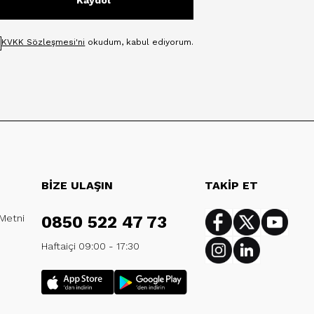
Kaydol
KVKK Sözleşmesi'ni
okudum, kabul ediyorum.
BİZE ULAŞIN
TAKİP ET
 Metni
0850 522 47 73
Facebook
Twitter
Youtub
Haftaiçi 09:00 - 17:30
Instagram
Linkedin