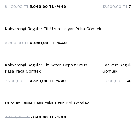
8.400,00
TL
5.040,00
TL
-%
40
12.500,00
TL
7
38
3
Hızlı Gör
Sepete Ekle
S
M
L
XL
XXL
43
Kahverengi Regular Fit Uzun İtalyan Yaka Gömlek
6.800,00
TL
4.080,00
TL
-%
40
Hızlı Gör
Sepete Ekle
+4 Renk
S
M
L
XL
Kahverengi Regular Fit Keten Cepsiz Uzun
Lacivert Regul
Paşa Yaka Gömlek
Gömlek
7.200,00
TL
4.320,00
TL
-%
40
7.000,00
TL
4
S
M
L
XL
XXL
S
Hızlı Gör
Sepete Ekle
3XL
Mürdüm Bi̇sse Paşa Yaka Uzun Kol Gömlek
8.400,00
TL
5.040,00
TL
-%
40
Hızlı Gör
Sepete Ekle
+3 Renk