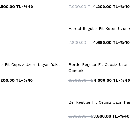
.500,00
TL
-%
40
7.000,00
TL
4.200,00
TL
-%
40
9
40
41
42
+2 Renk
44
45
46
S
M
L
Hardal Regular F
7.800,00
TL
4.680,00
TL
-%
40
Hızlı Gör
Sepete Ekle
Hızlı Gör
Sepete Ekl
+2 Renk
XXL
S
ar Fit Cepsiz Uzun İtalyan Yaka
Bordo Regular Fit Cepsiz Uzun
Gömlek
.200,00
TL
-%
40
6.800,00
TL
4.080,00
TL
-%
40
M
L
XL
XXL
S
M
L
+10 Renk
3XL
3XL
Bej Regular Fit Cepsiz Uzun P
6.000,00
TL
3.600,00
TL
-%
40
Hızlı Gör
Sepete Ekle
Hızlı Gör
Sepete Ekl
+3 Renk