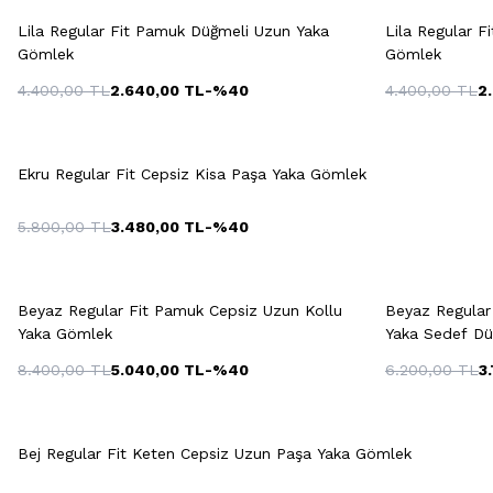
S
M
L
XL
Lila Regular Fit Pamuk Düğmeli Uzun Yaka
Lila Regular 
Gömlek
Gömlek
4.400,00
TL
2.640,00
TL
-%
40
4.400,00
TL
2
38
39
40
41
42
Hızlı Gör
Sepete Ekle
43
44
45
46
S
Ekru Regular Fit Cepsiz Kisa Paşa Yaka Gömlek
5.800,00
TL
3.480,00
TL
-%
40
Hızlı Gör
Sepete Ekle
S
M
L
XL
Beyaz Regular Fit Pamuk Cepsiz Uzun Kollu
Beyaz Regular
Yaka Gömlek
Yaka Sedef D
8.400,00
TL
5.040,00
TL
-%
40
6.200,00
TL
3
S
Hızlı Gör
Sepete Ekle
S
M
L
XL
XXL
Bej Regular Fit Keten Cepsiz Uzun Paşa Yaka Gömlek