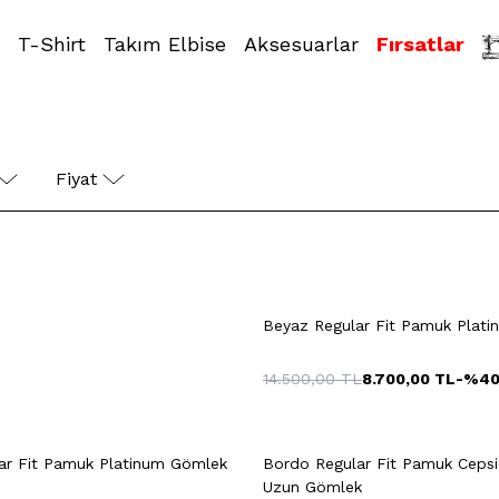
T-Shirt
Takım Elbise
Aksesuarlar
Fırsatlar
44
45
46
38
39
4
Fiyat 
+3 Renk
M
L
XL
XXL
S
M
L
Beyaz Regular Fit Pamuk Plati
14.500,00
TL
8.700,00
TL
-%
4
Hızlı Gör
Sepete Ekle
Hızlı Gör
Sepete Ekl
XXL
S
lar Fit Pamuk Platinum Gömlek
Bordo Regular Fit Pamuk Cepsi
Uzun Gömlek