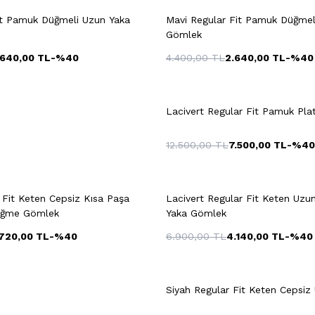
XXL
S
Fit Pamuk Düğmeli Uzun Yaka
Mavi Regular Fit Pamuk Düğmel
Gömlek
.640,00
TL
-%
40
4.400,00
TL
2.640,00
TL
-%
40
M
L
XL
XXL
S
M
L
Lacivert Regular Fit Pamuk Pl
12.500,00
TL
7.500,00
TL
-%
40
Hızlı Gör
Sepete Ekle
Hızlı Gör
Sepete Ekl
XXL
S
 Fit Keten Cepsiz Kısa Paşa
Lacivert Regular Fit Keten Uzu
üğme Gömlek
Yaka Gömlek
.720,00
TL
-%
40
6.900,00
TL
4.140,00
TL
-%
40
M
L
XL
XXL
+4 Renk
3XL
S
M
L
Siyah Regular Fit Keten Cepsi