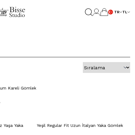
TR
TL
0
41
42
43
44
45
46
Hızlı Gör
Sepete Ekle
XL
XXL
S
M
L
XL
XXL
num Kareli Gömlek
0
e
Hızlı Gör
Sepete Ekle
+7 Renk
+2 Renk
M
L
XL
XXL
40
z Yaşa Yaka
Yeşil Regular Fit Uzun İtalyan Yaka Gömlek