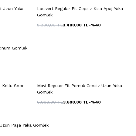
M
L
XL
XXL
i Uzun Yaka
Lacivert Regular Fit Cepsiz Kisa Apaj Yaka
Gömlek
5.800,00
TL
3.480,00
TL
-%
40
38
39
40
41
42
Hızlı Gör
Sepete Ekle
XL
XXL
43
44
45
46
atinum Gömlek
e
Hızlı Gör
Sepete Ekle
+2 Renk
M
L
XL
XXL
n Kollu Spor
Mavi Regular Fit Pamuk Cepsiz Uzun Yaka
Gömlek
6.000,00
TL
3.600,00
TL
-%
40
Hızlı Gör
Sepete Ekle
+4 Renk
XL
XXL
S
M
L
XL
XXL
z Uzun Paşa Yaka Gömlek