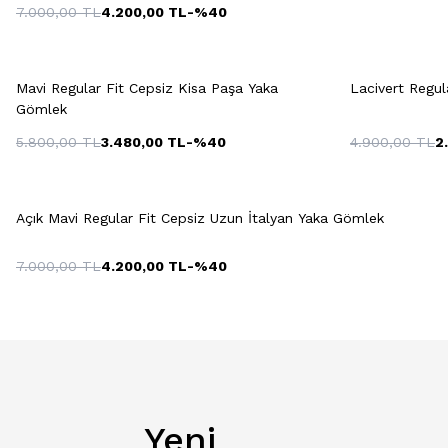
7.000,00
TL
4.200,00
TL
-%
40
Hızlı Gör
Sepete Ekle
38
39
40
41
42
43
Mavi Regular Fit Cepsiz Kisa Paşa Yaka
Lacivert Regul
Gömlek
5.800,00
TL
3.480,00
TL
-%
40
4.900,00
TL
2
Hızlı Gör
Sepete Ekle
Açık Mavi Regular Fit Cepsiz Uzun İtalyan Yaka Gömlek
7.000,00
TL
4.200,00
TL
-%
40
Yeni