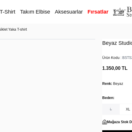
T-Shirt
Takım Elbise
Aksesuarlar
Fırsatlar
i̇klet Yaka T-shirt
Beyaz Studio 
Ürün Kodu :
BSTS
1.350,00
TL
Renk:
Beyaz
Beden:
L
XL
Mağaza Stok 