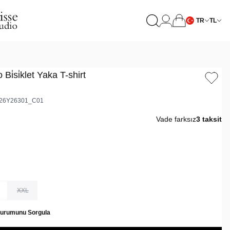
TR
TL
Bi̇si̇klet Yaka T-shirt
26Y26301_C01
Vade farksız
3 taksit
XXL
Durumunu Sorgula