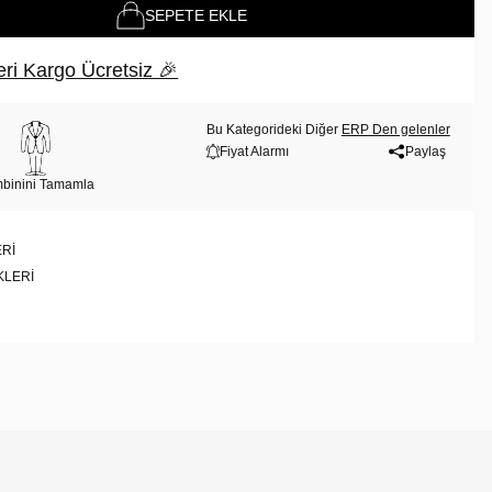
SEPETE EKLE
ri Kargo Ücretsiz 🎉
Bu Kategorideki Diğer
ERP Den gelenler
Fiyat Alarmı
Paylaş
binini Tamamla
RI
KLERI