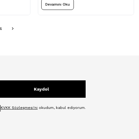
kombinlenebilir.
Devamını Oku
4
Kaydol
KVKK Sözleşmesi'ni
okudum, kabul ediyorum.