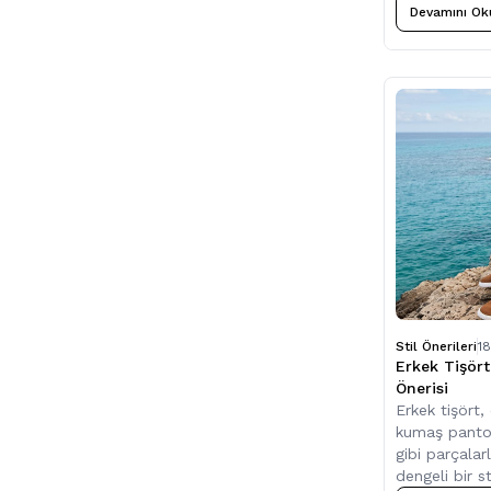
Devamını Ok
Stil Önerileri
1
Erkek Tişört
Önerisi
Erkek tişört,
kumaş pantol
gibi parçalarl
dengeli bir st