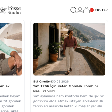
TR
TL
Stil Önerileri
30.06.2026
Gömlek
Yaz Tatili İçin Keten Gömlek Kombini
Nasıl Yapılır?
 erkek beyaz
Yaz aylarında hem konforlu hem de şık bir
r fit gömlek
görünüm elde etmek isteyen erkeklerin ilk
lı gömlek
tercihleri arasında keten kumaşlar yer alır.
ilerine, akşam