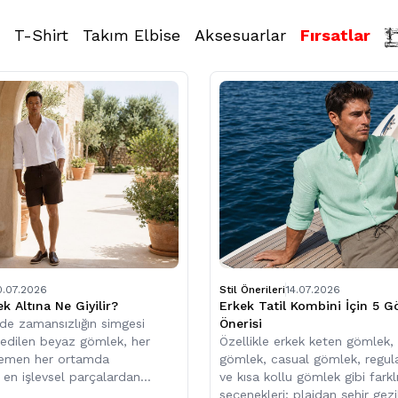
T-Shirt
Takım Elbise
Aksesuarlar
Fırsatlar
0.07.2026
Stil Önerileri
14.07.2026
 Altına Ne Giyilir?
Erkek Tatil Kombini​ İçin 5 
nde zamansızlığın simgesi
Önerisi
 edilen beyaz gömlek, her
Özellikle erkek keten gömlek,
emen her ortamda
gömlek, casual gömlek, regula
n en işlevsel parçalardan
ve kısa kollu gömlek gibi fark
seçenekleri; plajdan şehir gez