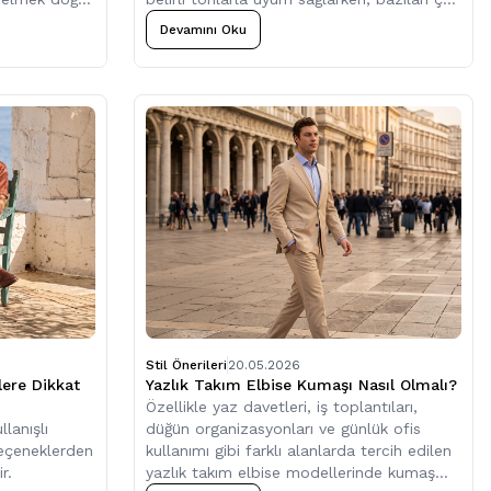
daha geniş kombin seçenekleri sunar.
Devamını Oku
Stil Önerileri
20.05.2026
ere Dikkat
Yazlık Takım Elbise Kumaşı Nasıl Olmalı​?
Özellikle yaz davetleri, iş toplantıları,
lanışlı
düğün organizasyonları ve günlük ofis
seçeneklerden
kullanımı gibi farklı alanlarda tercih edilen
r.
yazlık takım elbise modellerinde kumaş