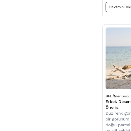
Devamını Ok
Stil Önerileri
2
Erkek Desen
Önerisi
Düz renk göm
bir görünüm 
doğru parçal
ve stil sahib