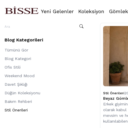
Yeni Gelenler
Koleksiyon
Gömlek
Blog Kategorileri
Tümünü Gör
Blog Kategori
Ofis Stili
Weekend Mood
Davet Şıklığı
Düğün Koleksiyonu
Stil Önerileri
2
Beyaz Gömlek
Bakım Rehberi
Erkek giyimi
olarak kabul
Stil Önerileri
mevsim ve h
kullanılabile
biridir.