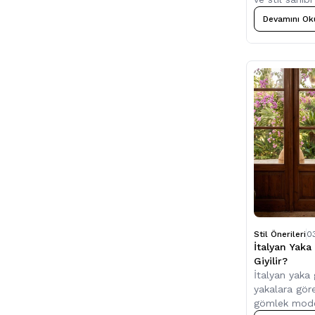
Devamını Ok
Stil Önerileri
0
İtalyan Yak
Giyilir?
İtalyan yaka 
yakalara göre
gömlek model