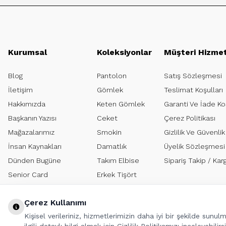
Kurumsal
Koleksiyonlar
Müşteri Hizmet
Blog
Pantolon
Satış Sözleşmesi
İletişim
Gömlek
Teslimat Koşulları
Hakkımızda
Keten Gömlek
Garanti Ve İade Koş
Başkanın Yazısı
Ceket
Çerez Politikası
Mağazalarımız
Smokin
Gizlilik Ve Güvenlik
İnsan Kaynakları
Damatlık
Üyelik Sözleşmesi
Dünden Bugüne
Takım Elbise
Sipariş Takip / K
Senior Card
Erkek Tişört
Bisse ETBİS'e kayıtlıdır
Çerez Kullanımı
Kişisel verileriniz, hizmetlerimizin daha iyi bir şekilde sunu