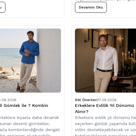
yemeklerinden tatil beldesind
u
Devamını Oku
kadar birçok farklı ortamda ra
kullanılabilir.
3.06.2026
Stil Önerileri
17.06.2026
li Gömlek ile 7 Kombin
Erkeklere Evlilik Yıl Dönümü
Alınır?
leklere kıyasla daha dinamik
Erkeklere evlilik yıl dönümü he
sunan desenli gömlekler,
seçerken günlük yaşamda kulla
arla kombinlendiğinde dengeli
stilini destekleyebilecek ve u
i bir görünüm oluşturabilir.
hatırlanabilecek parçalara y