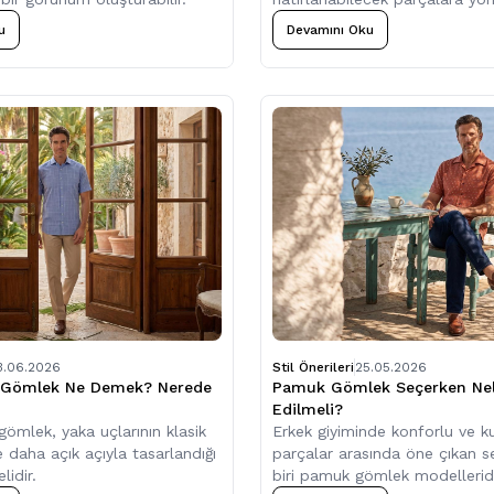
bir yaklaşım olacaktır.
u
Devamını Oku
3.06.2026
Stil Önerileri
25.05.2026
a Gömlek Ne Demek? Nerede
Pamuk Gömlek Seçerken Nel
Edilmeli?
gömlek, yaka uçlarının klasik
Erkek giyiminde konforlu ve kul
 daha açık açıyla tasarlandığı
parçalar arasında öne çıkan 
idir.
biri pamuk gömlek modelleridi