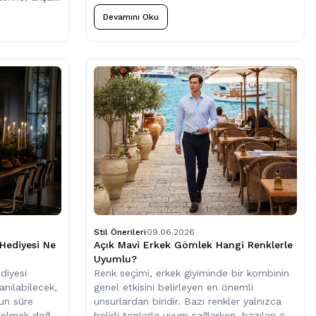
eki davetlere
Devamını Oku
hatlıkla
Stil Önerileri
09.06.2026
 Hediyesi Ne
Açık Mavi Erkek Gömlek Hangi Renklerle
Uyumlu?
diyesi
Renk seçimi, erkek giyiminde bir kombinin
nılabilecek,
genel etkisini belirleyen en önemli
zun süre
unsurlardan biridir. Bazı renkler yalnızca
önelmek doğru
belirli tonlarla uyum sağlarken, bazıları çok