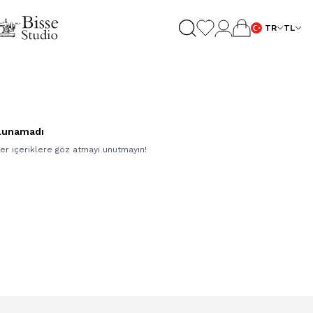
TR
TL
lunamadı
ğer içeriklere göz atmayı unutmayın!