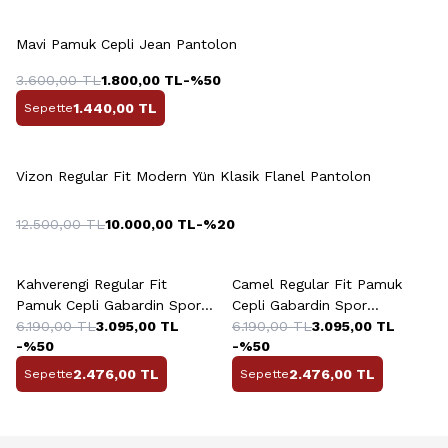
Mavi Pamuk Cepli Jean Pantolon
3.600,00
TL
1.800,00
TL
-%
50
1.440,00
TL
Sepette
+6 Renk
Vizon Regular Fit Modern Yün Klasik Flanel Pantolon
12.500,00
TL
10.000,00
TL
-%
20
+2 Renk
+2 Renk
Kahverengi Regular Fit
Camel Regular Fit Pamuk
Pamuk Cepli Gabardin Spor
Cepli Gabardin Spor
Pantolon
6.190,00
TL
3.095,00
TL
Pantolon
6.190,00
TL
3.095,00
TL
-%
50
-%
50
2.476,00
TL
2.476,00
TL
Sepette
Sepette