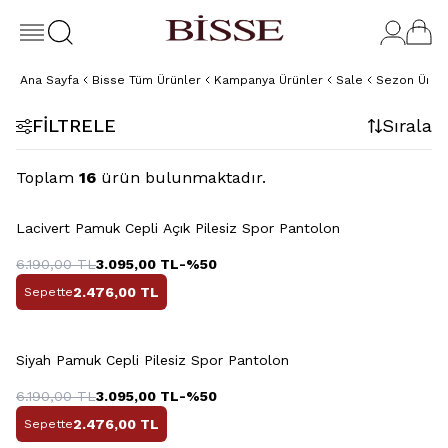
Ana Sayfa
Bisse Tüm Ürünler
Kampanya Ürünler
Sale
Sezon Ürünl
FILTRELE
Sırala
Toplam
16
ürün bulunmaktadır.
+7 Renk
Lacivert Pamuk Cepli Açık Pilesiz Spor Pantolon
6.190,00
TL
3.095,00
TL
-%
50
2.476,00
TL
Sepette
+7 Renk
Siyah Pamuk Cepli Pilesiz Spor Pantolon
6.190,00
TL
3.095,00
TL
-%
50
2.476,00
TL
Sepette