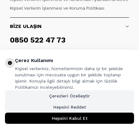
Kişisel Verilerin İşlenmesi ve Koruma Politikası
BİZE ULAŞIN
0850 522 47 73
Haftaiçi 09:00 - 17:30
Çerez Kullanımı
Kişisel verileriniz, hizmetlerimizin daha iyi bir şekilde
sunulması için mevzuata uygun bir şekilde toplanıp
işlenir. Konuyla ilgili detaylı bilgi almak için Gizlilik
TAKİP ET
Politikamızı inceleyebilirsiniz.
Çerezleri Özelleştir
Facebook
Twitter
Youtube
Instagram
Linkedin
Hepsini Reddet
Hepsini Kabul Et
T
-Soft
|
Premium