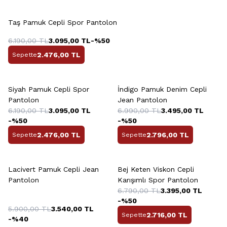
+7 Renk
Taş Pamuk Cepli Spor Pantolon
6.190,00
TL
3.095,00
TL
-%
50
2.476,00
TL
Sepette
+7 Renk
Siyah Pamuk Cepli Spor
İndigo Pamuk Denim Cepli
Pantolon
Jean Pantolon
6.190,00
TL
3.095,00
TL
6.990,00
TL
3.495,00
TL
-%
50
-%
50
2.476,00
TL
2.796,00
TL
Sepette
Sepette
+4 Renk
Lacivert Pamuk Cepli Jean
Bej Keten Viskon Cepli
Pantolon
Karışımlı Spor Pantolon
6.790,00
TL
3.395,00
TL
-%
50
5.900,00
TL
3.540,00
TL
2.716,00
TL
Sepette
-%
40