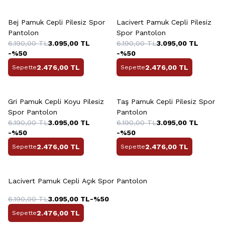
+7 Renk
+7 Renk
Bej Pamuk Cepli Pilesiz Spor
Lacivert Pamuk Cepli Pilesiz
Pantolon
Spor Pantolon
6.190,00
TL
3.095,00
TL
6.190,00
TL
3.095,00
TL
-%
50
-%
50
2.476,00
TL
2.476,00
TL
Sepette
Sepette
+7 Renk
+7 Renk
Gri Pamuk Cepli Koyu Pilesiz
Taş Pamuk Cepli Pilesiz Spor
Spor Pantolon
Pantolon
6.190,00
TL
3.095,00
TL
6.190,00
TL
3.095,00
TL
-%
50
-%
50
2.476,00
TL
2.476,00
TL
Sepette
Sepette
+7 Renk
Lacivert Pamuk Cepli Açık Spor Pantolon
6.190,00
TL
3.095,00
TL
-%
50
2.476,00
TL
Sepette