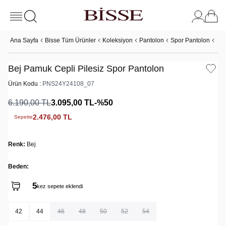
Ana Sayfa
Bisse Tüm Ürünler
Koleksiyon
Pantolon
Spor Pantolon
Bej
Bej Pamuk Cepli Pilesiz Spor Pantolon
Ürün Kodu :
PNS24Y24108_07
6.190,00
TL
3.095,00
TL
-%
50
2.476,00
TL
Sepette
Renk:
Bej
Beden:
5
kez sepete eklendi
42
44
46
48
50
52
54