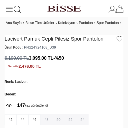
Ana Sayfa
Bisse Tüm Ürünler
Koleksiyon
Pantolon
Spor Pantolon
Lac
Lacivert Pamuk Cepli Pilesiz Spor Pantolon
Ürün Kodu :
PNS24Y24108_D39
6.190,00
TL
3.095,00
TL
-%
50
2.476,00
TL
Sepette
Renk:
Lacivert
Beden:
147
12
kez görüntülendi
kez sepete eklendi
42
44
46
48
50
52
54