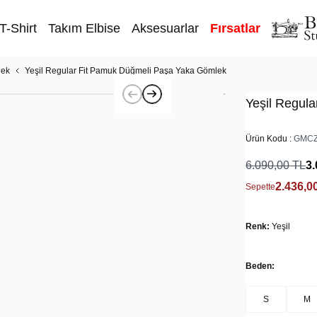
T-Shirt
Takım Elbise
Aksesuarlar
Fırsatlar
lek
Yeşil Regular Fit Pamuk Düğmeli Paşa Yaka Gömlek
Yeşil Regul
Ürün Kodu :
GMCZ
6.090,00
TL
3.
2.436,0
Sepette
Renk:
Yeşil
Beden:
S
M