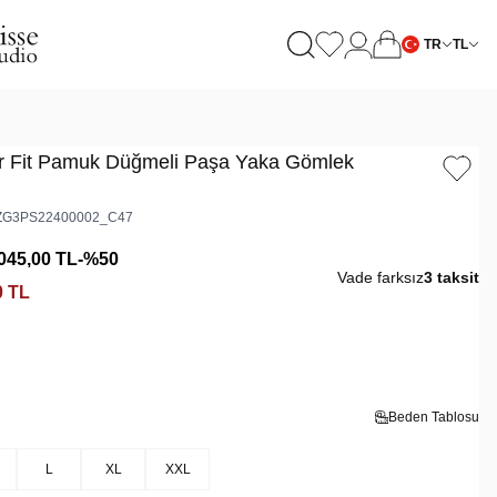
TR
TL
ar Fit Pamuk Düğmeli Paşa Yaka Gömlek
G3PS22400002_C47
045,00
TL
-%
50
Vade farksız
3 taksit
0
TL
Beden Tablosu
L
XL
XXL