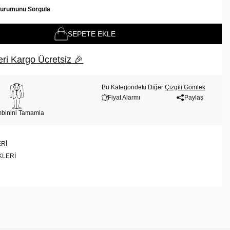
Durumunu Sorgula
SEPETE EKLE
ri Kargo Ücretsiz 🎉
Bu Kategorideki Diğer
Çizgili Gömlek
Fiyat Alarmı
Paylaş
binini Tamamla
RI
KLERI