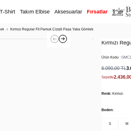
T-Shirt
Takım Elbise
Aksesuarlar
Fırsatlar
lek
Kırmızı Regular Fit Pamuk Çizgili Paşa Yaka Gömlek
Kırmızı Reg
Ürün Kodu :
GMCZ
6.090,00
TL
3.
2.436,0
Sepette
Renk:
Kırmızı
Beden:
S
M