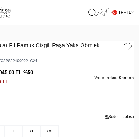
TR
TL
ular Fit Pamuk Çizgili Paşa Yaka Gömlek
G3PS22400002_C24
045,00
TL
-%
50
Vade farksız
3 taksit
0
TL
Beden Tablosu
L
XL
XXL