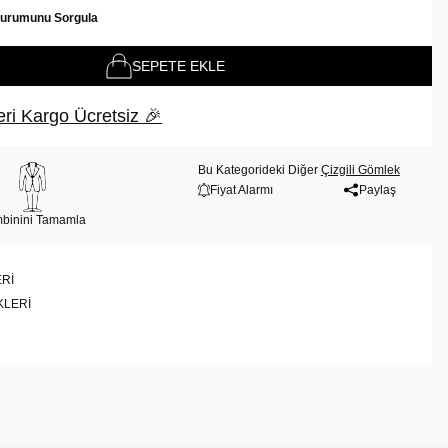
Durumunu Sorgula
SEPETE EKLE
ri Kargo Ücretsiz 🎉
Bu Kategorideki Diğer
Çizgili Gömlek
Fiyat Alarmı
Paylaş
binini Tamamla
RI
KLERI