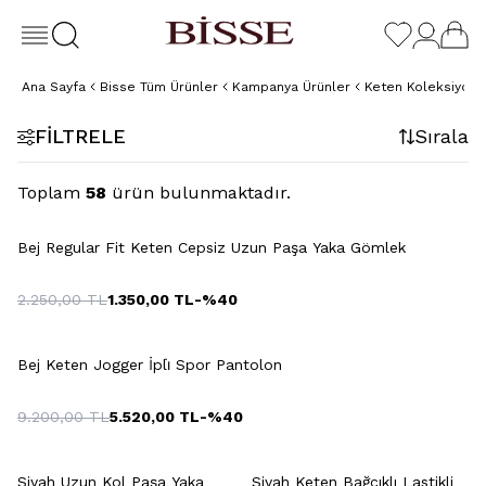
Ana Sayfa
Bisse Tüm Ürünler
Kampanya Ürünler
Keten Koleksiyonu
FILTRELE
Sırala
Toplam
58
ürün bulunmaktadır.
+2 Renk
Bej Regular Fit Keten Cepsiz Uzun Paşa Yaka Gömlek
2.250,00
TL
1.350,00
TL
-%
40
+7 Renk
Bej Keten Jogger İpli̇ Spor Pantolon
9.200,00
TL
5.520,00
TL
-%
40
+7 Renk
Siyah Uzun Kol Paşa Yaka
Siyah Keten Bağcıklı Lastikli