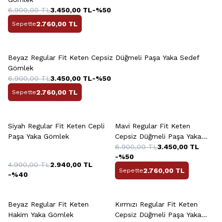
6.900,00
TL
3.450,00
TL
-%
50
2.760,00
TL
Sepette
+13 Renk
Beyaz Regular Fit Keten Cepsiz Düğmeli Paşa Yaka Sedef
Gömlek
6.900,00
TL
3.450,00
TL
-%
50
2.760,00
TL
Sepette
+4 Renk
+13 Renk
Siyah Regular Fit Keten Cepli
Mavi Regular Fit Keten
Paşa Yaka Gömlek
Cepsiz Düğmeli Paşa Yaka
Sedef Gömlek
6.900,00
TL
3.450,00
TL
-%
50
4.900,00
TL
2.940,00
TL
2.760,00
TL
Sepette
-%
40
+13 Renk
Beyaz Regular Fit Keten
Kırmızı Regular Fit Keten
Hakim Yaka Gömlek
Cepsiz Düğmeli Paşa Yaka