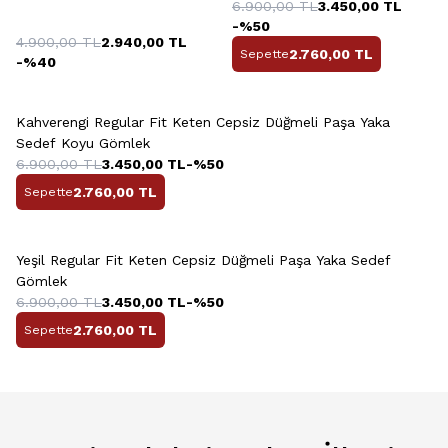
Sedef Gömlek
6.900,00
TL
3.450,00
TL
-%
50
4.900,00
TL
2.940,00
TL
2.760,00
TL
Sepette
-%
40
+13 Renk
Kahverengi Regular Fit Keten Cepsiz Düğmeli Paşa Yaka
Sedef Koyu Gömlek
6.900,00
TL
3.450,00
TL
-%
50
2.760,00
TL
Sepette
+13 Renk
Yeşil Regular Fit Keten Cepsiz Düğmeli Paşa Yaka Sedef
Gömlek
6.900,00
TL
3.450,00
TL
-%
50
2.760,00
TL
Sepette