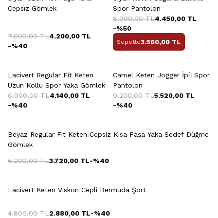
Cepsi̇z Gömlek
Spor Pantolon
8.900,00
TL
4.450,00
TL
-%
50
7.000,00
TL
4.200,00
TL
3.560,00
TL
Sepette
-%
40
+2 Renk
+7 Renk
Lacivert Regular Fit Keten
Camel Keten Jogger İpli̇ Spor
Uzun Kollu Spor Yaka Gömlek
Pantolon
6.900,00
TL
4.140,00
TL
9.200,00
TL
5.520,00
TL
-%
40
-%
40
Beyaz Regular Fit Keten Cepsiz Kısa Paşa Yaka Sedef Düğme
Gömlek
6.200,00
TL
3.720,00
TL
-%
40
+5 Renk
Lacivert Keten Viskon Cepli Bermuda Şort
4.800,00
TL
2.880,00
TL
-%
40