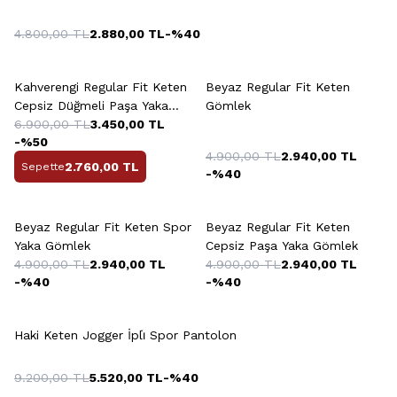
4.800,00
TL
2.880,00
TL
-%
40
+13 Renk
+3 Renk
Kahverengi Regular Fit Keten
Beyaz Regular Fit Keten
Cepsiz Düğmeli Paşa Yaka
Gömlek
Sedef Gömlek
6.900,00
TL
3.450,00
TL
-%
50
4.900,00
TL
2.940,00
TL
2.760,00
TL
Sepette
-%
40
Beyaz Regular Fit Keten Spor
Beyaz Regular Fit Keten
Yaka Gömlek
Cepsiz Paşa Yaka Gömlek
4.900,00
TL
2.940,00
TL
4.900,00
TL
2.940,00
TL
-%
40
-%
40
+7 Renk
Haki Keten Jogger İpli̇ Spor Pantolon
9.200,00
TL
5.520,00
TL
-%
40
+7 Renk