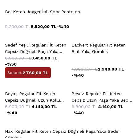
Bej Keten Jogger İpli̇ Spor Pantolon
9.200,00
TL
5.520,00
TL
-%
40
+13 Renk
+2 Renk
Sedef Yeşili Regular Fit Keten
Lacivert Regular Fit Keten
Cepsiz Düğmeli Paşa Yaka
Birit Yaka Gömlek
Gömlek
6.900,00
TL
3.450,00
TL
-%
50
4.900,00
TL
2.940,00
TL
2.760,00
TL
Sepette
-%
40
+2 Renk
Beyaz Regular Fit Keten
Beyaz Regular Fit Keten
Cepsiz Düğmeli Uzun Kollu
Cepsiz Uzun Paşa Yaka Sedef
Paşa Yaka Sedef Gömlek
6.900,00
TL
4.140,00
TL
Düğme Gömlek
6.900,00
TL
4.140,00
TL
-%
40
-%
40
+13 Renk
Haki Regular Fit Keten Cepsiz Düğmeli Paşa Yaka Sedef
Gömlek