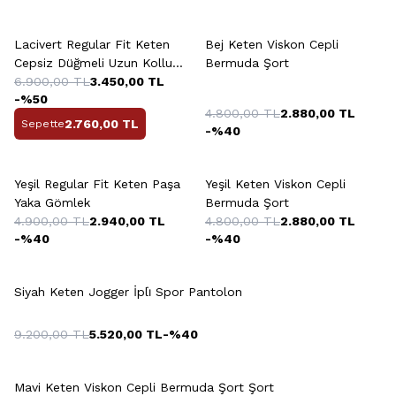
+2 Renk
+5 Renk
Lacivert Regular Fit Keten
Bej Keten Viskon Cepli
Cepsiz Düğmeli Uzun Kollu
Bermuda Şort
Paşa Yaka Sedef Gömlek
6.900,00
TL
3.450,00
TL
-%
50
4.800,00
TL
2.880,00
TL
2.760,00
TL
Sepette
-%
40
+4 Renk
+5 Renk
Yeşil Regular Fit Keten Paşa
Yeşil Keten Viskon Cepli
Yaka Gömlek
Bermuda Şort
4.900,00
TL
2.940,00
TL
4.800,00
TL
2.880,00
TL
-%
40
-%
40
+7 Renk
Siyah Keten Jogger İpli̇ Spor Pantolon
9.200,00
TL
5.520,00
TL
-%
40
+5 Renk
Mavi Keten Viskon Cepli Bermuda Şort Şort