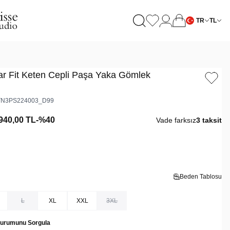
TR
TL
ar Fit Keten Cepli Paşa Yaka Gömlek
N3PS224003_D99
940,00
TL
-%
40
Vade farksız
3 taksit
Beden Tablosu
L
XL
XXL
3XL
Durumunu Sorgula