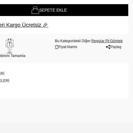
SEPETE EKLE
ri Kargo Ücretsiz 🎉
Bu Kategorideki Diğer
Regular Fit Gömlek
Fiyat Alarmı
Paylaş
binini Tamamla
RI
KLERI