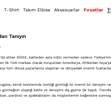
T-Shirt
Takım Elbise
Aksesuarlar
Fırsatlar
dan Tanıyın
a
'da atılan BİSSE, kaliteden asla ödün vermeden sadece Türkiye’nin 
dilen ilk Türk markası olarak Avrupa’dan Amerika’ya, Afrika’dan Asya
arıyı tüm dünya pazarlarına ulaştıran ve dünyadaki önemli fuarlarda 
bugüne, kendi tesislerinde ürettiği gömleği ile önemli bir deneyim
 gömleğinin ulaştığı kalite ve deneyimi dış giyime de taşıdı. Trendle
aban, pardösü ve ayakkabılarını da müşterilerinin beğenisine sunma