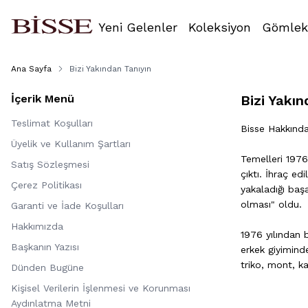
Yeni Gelenler
Koleksiyon
Gömlek
Ana Sayfa
Bizi Yakından Tanıyın
İçerik Menü
Bizi Yakın
Teslimat Koşulları
Bisse Hakkınd
Üyelik ve Kullanım Şartları
Temelleri 1976
Satış Sözleşmesi
çıktı. İhraç e
Çerez Politikası
yakaladığı baş
olması" oldu.
Garanti ve İade Koşulları
Hakkımızda
1976 yılından 
Başkanın Yazısı
erkek giyiminde
triko, mont, k
Dünden Bugüne
Kişisel Verilerin İşlenmesi ve Korunması
Aydınlatma Metni