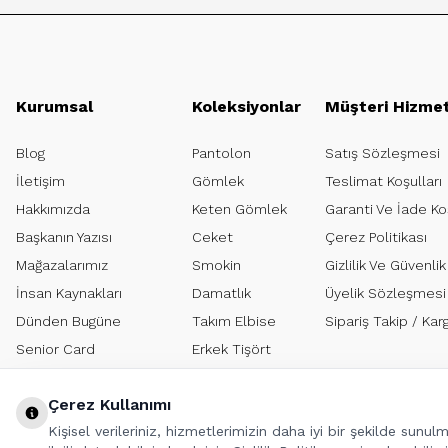
Kurumsal
Koleksiyonlar
Müşteri Hizmet
Blog
Pantolon
Satış Sözleşmesi
İletişim
Gömlek
Teslimat Koşulları
Hakkımızda
Keten Gömlek
Garanti Ve İade Koş
Başkanın Yazısı
Ceket
Çerez Politikası
Mağazalarımız
Smokin
Gizlilik Ve Güvenlik
İnsan Kaynakları
Damatlık
Üyelik Sözleşmesi
Dünden Bugüne
Takım Elbise
Sipariş Takip / K
Senior Card
Erkek Tişört
Bisse ETBİS'e kayıtlıdır
Çerez Kullanımı
Kişisel verileriniz, hizmetlerimizin daha iyi bir şekilde sunu