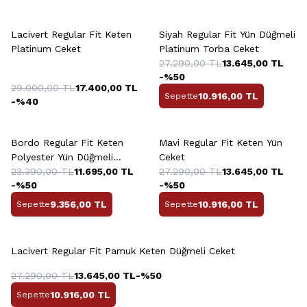
Lacivert Regular Fit Keten
Siyah Regular Fit Yün Düğmeli
Platinum Ceket
Platinum Torba Ceket
27.290,00
TL
13.645,00
TL
-%
50
29.000,00
TL
17.400,00
TL
10.916,00
TL
Sepette
-%
40
Bordo Regular Fit Keten
Mavi Regular Fit Keten Yün
Polyester Yün Düğmeli
Ceket
Platinum Ceket
23.390,00
TL
11.695,00
TL
27.290,00
TL
13.645,00
TL
-%
50
-%
50
9.356,00
TL
10.916,00
TL
Sepette
Sepette
Lacivert Regular Fit Pamuk Keten Düğmeli Ceket
27.290,00
TL
13.645,00
TL
-%
50
10.916,00
TL
Sepette