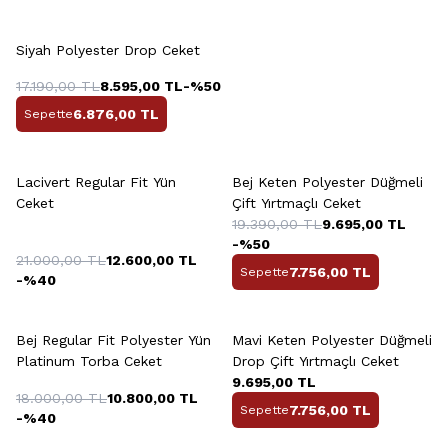
+2 Renk
Siyah Polyester Drop Ceket
17.190,00
TL
8.595,00
TL
-%
50
6.876,00
TL
Sepette
Lacivert Regular Fit Yün
Bej Keten Polyester Düğmeli
Ceket
Çift Yırtmaçlı Ceket
19.390,00
TL
9.695,00
TL
-%
50
21.000,00
TL
12.600,00
TL
7.756,00
TL
Sepette
-%
40
+2 Renk
Bej Regular Fit Polyester Yün
Mavi Keten Polyester Düğmeli
Platinum Torba Ceket
Drop Çift Yırtmaçlı Ceket
9.695,00
TL
18.000,00
TL
10.800,00
TL
7.756,00
TL
Sepette
-%
40