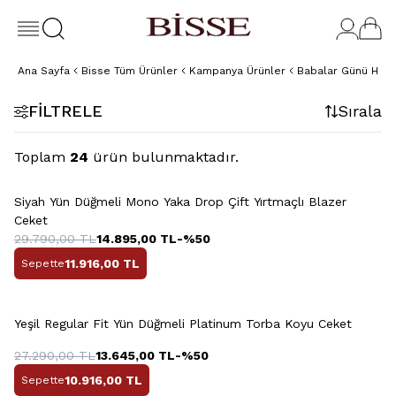
Ana Sayfa
Bisse Tüm Ürünler
Kampanya Ürünler
Babalar Günü Hedi
FILTRELE
Sırala
Toplam
24
ürün bulunmaktadır.
+2 Renk
Siyah Yün Düğmeli Mono Yaka Drop Çift Yırtmaçlı Blazer
Ceket
29.790,00
TL
14.895,00
TL
-%
50
11.916,00
TL
Sepette
Yeşil Regular Fit Yün Düğmeli Platinum Torba Koyu Ceket
27.290,00
TL
13.645,00
TL
-%
50
10.916,00
TL
Sepette