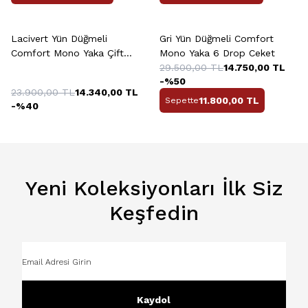
+4 Renk
Lacivert Yün Düğmeli
Gri Yün Düğmeli Comfort
Comfort Mono Yaka Çift
Mono Yaka 6 Drop Ceket
Yırtmaçlı 6 Drop Ceket
29.500,00
TL
14.750,00
TL
-%
50
23.900,00
TL
14.340,00
TL
11.800,00
TL
Sepette
-%
40
Yeni Koleksiyonları İlk Siz
Keşfedin
Kaydol