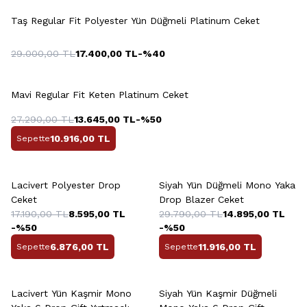
Taş Regular Fit Polyester Yün Düğmeli Platinum Ceket
29.000,00
TL
17.400,00
TL
-%
40
Mavi Regular Fit Keten Platinum Ceket
27.290,00
TL
13.645,00
TL
-%
50
10.916,00
TL
Sepette
+2 Renk
+2 Renk
Lacivert Polyester Drop
Siyah Yün Düğmeli Mono Yaka
Ceket
Drop Blazer Ceket
17.190,00
TL
8.595,00
TL
29.790,00
TL
14.895,00
TL
-%
50
-%
50
6.876,00
TL
11.916,00
TL
Sepette
Sepette
+2 Renk
+2 Renk
Lacivert Yün Kaşmir Mono
Siyah Yün Kaşmir Düğmeli