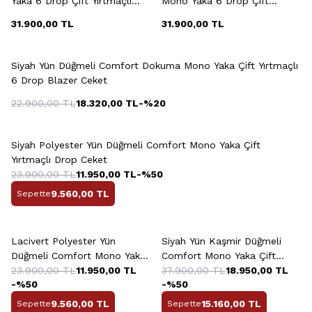
Yaka 6 Drop Çift Yırtmaçlı
Mono Yaka 6 Drop Çift
Ceket
Yırtmaçlı Ceket
31.900,00
TL
31.900,00
TL
+2 Renk
Siyah Yün Düğmeli Comfort Dokuma Mono Yaka Çift Yırtmaçlı
6 Drop Blazer Ceket
22.900,00
TL
18.320,00
TL
-%
20
+5 Renk
Siyah Polyester Yün Düğmeli Comfort Mono Yaka Çift
Yırtmaçlı Drop Ceket
23.900,00
TL
11.950,00
TL
-%
50
9.560,00
TL
Sepette
+5 Renk
+2 Renk
Lacivert Polyester Yün
Siyah Yün Kaşmir Düğmeli
Düğmeli Comfort Mono Yaka
Comfort Mono Yaka Çift
Çift Yırtmaçlı 6 Drop Ceket
23.900,00
TL
11.950,00
TL
Yırtmaçlı 6 Drop Ceket
37.900,00
TL
18.950,00
TL
-%
50
-%
50
9.560,00
TL
15.160,00
TL
Sepette
Sepette